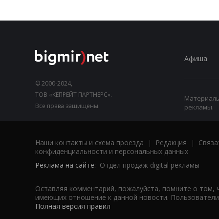
Афиша
© 2000-2024,
ТОВ «КЕПРЕЙТ ПАРТНЕРС».
Материалы,
Все права защищены.
рекламы.
Наши контакты и схема проезда
|
Редакция
|
Связа
конфиденциальности и персональных данных
Реклама на сайте:
Отдел продаж digital рекламы
Оставляя комментарий, пожалуйста, помните о том, 
имеющих отношение к данной новости. Пользователи,
Полная версия правил