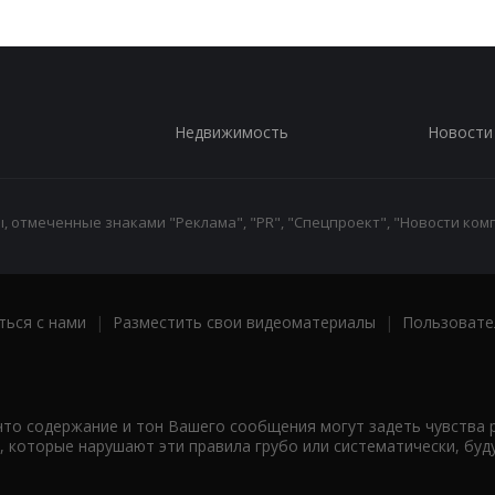
Недвижимость
Новости
 отмеченные знаками "Реклама", "PR", "Спецпроект", "Новости комп
ться с нами
|
Разместить свои видеоматериалы
|
Пользовате
что содержание и тон Вашего сообщения могут задеть чувства 
 которые нарушают эти правила грубо или систематически, буд