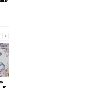
новые
Семейный бюджет: как
В Wizz Air рассказали
правильно его
что будут с ценами 
планировать и суметь
авиабилеты после
отложить на "черный
пандемии
день"
ак
Проезд по 30 грн в
Выплата 3100 грн ко
 не
Киеве: почему
Дню Независимости
работники с низкими
кому нужно подать
зарплатами уходят с
заявление в ПФУ
работы