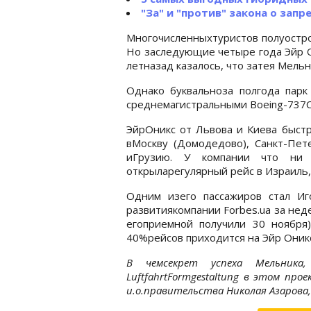
"За" и "против" закона о зап
Многочисленныхтуристов полуостро
Но заследующие четыре года Эйр Он
летназад казалось, что затея Мельн
Однако буквальноза полгода парк
среднемагистральными Boeing-737Cl
ЭйрОникс от Львова и Киева быст
вМоскву (Домодедово), Санкт-Пет
иГрузию. У компании что ни 
открыларегулярный рейс в Израиль,
Одним изего пассажиров стал Иг
развитиякомпании Forbes.ua за нед
егоприемной получили 30 ноября
40%рейсов приходится на Эйр Оникс
В чемсекрет успеха Мельника
LuftfahrtFormgestaltung в этом пр
и.о.правительства Николая Азарова