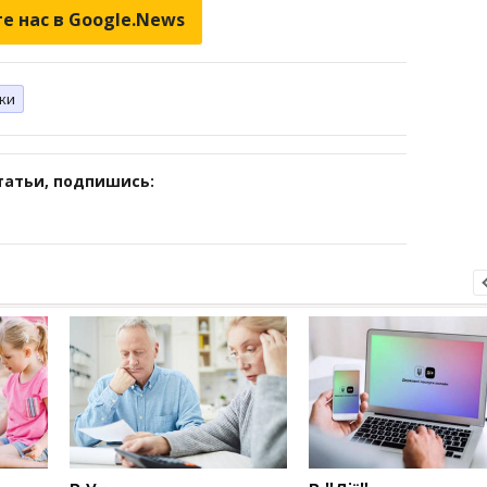
е нас в Google.News
ки
татьи, подпишись: