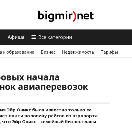
о
Афиша
Все категории
а и образование
Бизнес
Недвижимость
Тарифы
ровых начала
нок авиаперевозок
ия Эйр Оникс была известна только ее
яет почти половину рейсов из аэропорта
 что Эйр Оникс - семейный бизнес главы
.