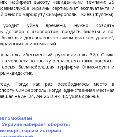
никс набирает высоту невиданными темпами: 25
осавиаслужбе Украины сертификат эксплуатанта и
й рейс по маршруту Симферополь - Киев (Жуляны).
о уходит уйма времени, нужно создать
ть договор с аэропортом, продать билеты и пр.
 было все договорено на самом высоком уровне",
украинских авиакомпаний.
снователь ибессменный руководитель Эйр Оникс
 на человека,по звонку решающего такие вопросы.
 время быланебольшая турфирма Оникс-групп и
Крым-дидактик.
оду. Тогда как раз освободилось место в
порту Симферополь, когда единственная местная
авшая на Ан-24, Ан-26 и Як-42, ушла с рынка.
 автомобилей
в Украине набирает обороты
ие моря, горы и историю
 автомобилей