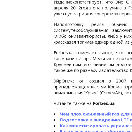
Изданиеконстатирует, что Эйр О
апреля 2012года она получила в Г
уже спустятри дня совершила первы
Наподготовку рейса обычн
системутехобслуживания, заключи
"Либо ониавантюристы, либо у них
-рассказал топ-менеджер одной из 
Forbes.ua отмечает также, что о
крымчанин Игорь Мельник не похож
Крупнейшим его бизнесом долгое
такое же по размаху издательство 
ЭйрОникс он создал в 2007 г
принадлежащемвластям Крыма аэро
авиакомпания"Крым" (CrimeaAir), лет
Читайте также на
Forbes.ua
:
Чем плох сжиженный газ для
Подготовка к внедрению LTE 
Как монетизировать украинск
5 самых выгодных гибридных