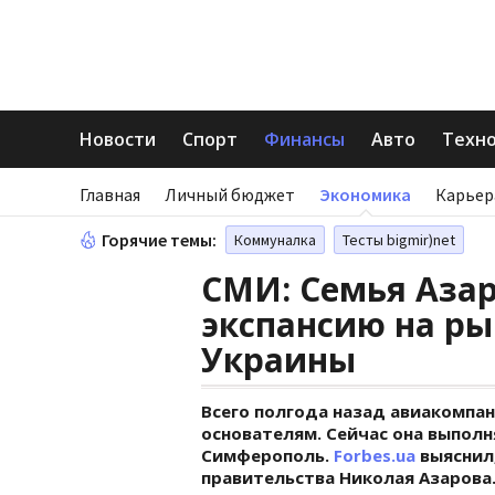
Новости
Спорт
Финансы
Авто
Техн
Главная
Личный бюджет
Экономика
Карьер
Горячие темы:
Коммуналка
Тесты bigmir)net
СМИ: Семья Аза
экспансию на ры
Украины
Всего полгода назад авиакомпан
основателям. Сейчас она выполн
Симферополь.
Forbes.ua
выяснил,
правительства Николая Азарова