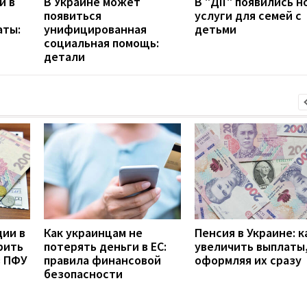
и в
В Украине может
В "Дії" появились 
появиться
услуги для семей с
аты:
унифицированная
детьми
социальная помощь:
детали
дии в
Как украинцам не
Пенсия в Украине: к
рить
потерять деньги в ЕС:
увеличить выплаты,
з ПФУ
правила финансовой
оформляя их сразу
безопасности