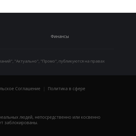
Финансы
аний", "Актуально", "Промо", публикуются на правах
льское Соглашение
|
Политика в сфере
реальных людей, непосредственно или косвенно
ут заблокированы.