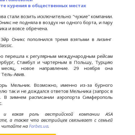
рете курения в общественных местах
ва стали возить исключительно "чужие" компании.
икс не подняла в воздух ни одного борта, и пару
ика и вовсе обречена.
 Эйр Оникс пополнился тремя взятыми в лизинг
assic.
ро перешла к регулярным международным рейсам
ербург, Стамбул и чартерным в Польшу, Турцию
месяц, новое направление. 29 ноября она
 Тель-Авив.
орь Мельник. Возможно, именно из-за бурного
елю так и не дождался ответов Мельника (запрос в
). В зимнем расписании аэропорта Симферополь
.
, и какая роль австрийской компании ASA
оекте, а также что австрийцев связывает с семьей
, читайте на
Forbes.ua
.