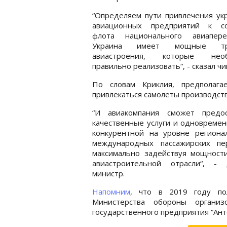
“Определяем пути привлечения ук
авиационных предприятий к с
флота национального авиаперев
Украина имеет мощные тр
авиастроения, которые необ
правильно реализовать“, - сказал чи
По словам Криклия, предполага
привлекаться самолеты производств
“И авиакомпания сможет предос
качественные услуги и одновреме
конкурентной на уровне региона
международных пассажирских пер
максимально задействуя мощност
авиастроительной отрасли“, - 
министр.
Напомним
, что в 2019 году по
Министерства обороны органи
государственного предприятия “Ант