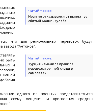
раинских
Читай также:
озданию
Иран не отказывался от выплат за
озчика.
сбитый Боинг - Кулеба
адиции
ходимо
новник.
ется, что для региональных перевозок будут
а завода “Антонов“.
тавлять
Читай также:
нно быть
Турция изменила правила
льных и
перевозки ручной клади в
евозок,
самолетах
и нашей
добавил
лковник одного из военных представительств
зовал схему хищения и присвоения средств
онов“.