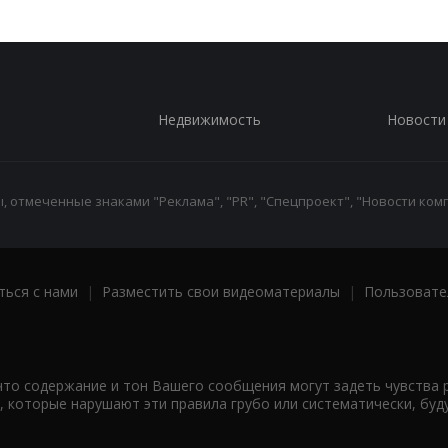
Недвижимость
Новости
 отмеченные знаками "Реклама", "PR", "Спецпроект", "Новости комп
ться с нами
|
Разместить свои видеоматериалы
|
Пользовате
что содержание и тон Вашего сообщения могут задеть чувства 
 которые нарушают эти правила грубо или систематически, буд