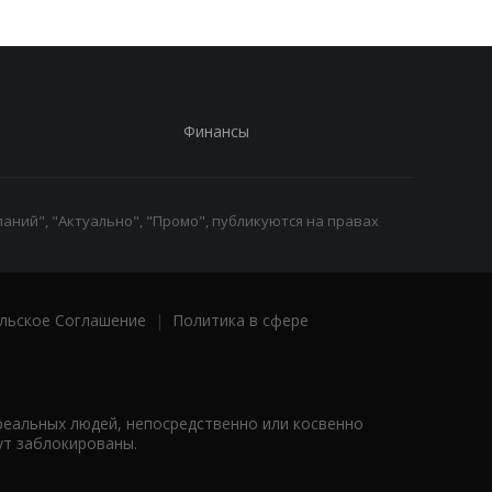
Финансы
аний", "Актуально", "Промо", публикуются на правах
льское Соглашение
|
Политика в сфере
реальных людей, непосредственно или косвенно
ут заблокированы.