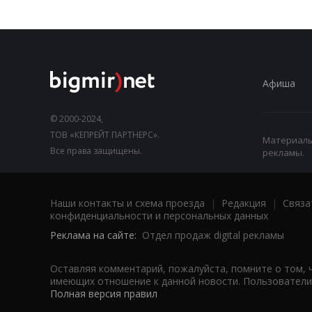
Афиша
© 2000-2024,
ТОВ «КЕПРЕЙТ ПАРТНЕРС».
Материалы,
Все права защищены.
рекламы.
Наши контакты и схема проезда
|
Редакция
|
Связа
конфиденциальности и персональных данных
Реклама на сайте:
Отдел продаж digital рекламы
Оставляя комментарий, пожалуйста, помните о том, 
имеющих отношение к данной новости. Пользователи,
Полная версия правил