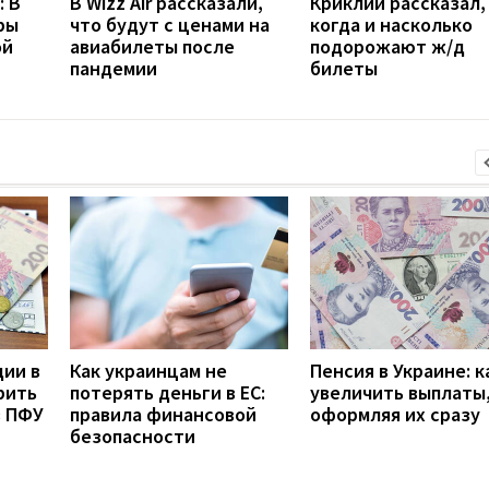
: В
В Wizz Air рассказали,
Криклий рассказал,
ры
что будут с ценами на
когда и насколько
ой
авиабилеты после
подорожают ж/д
пандемии
билеты
дии в
Как украинцам не
Пенсия в Украине: к
рить
потерять деньги в ЕС:
увеличить выплаты,
з ПФУ
правила финансовой
оформляя их сразу
безопасности