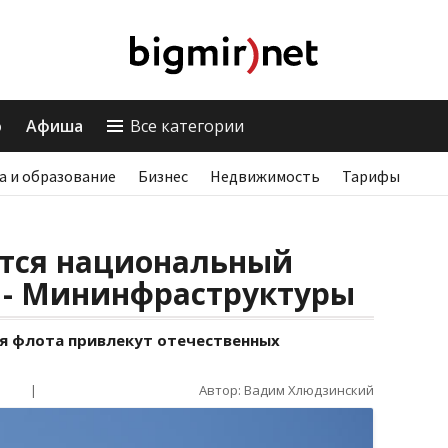
о
Афиша
Все категории
а и образование
Бизнес
Недвижимость
Тарифы
ится национальный
 - Мининфраструктуры
ия флота привлекут отечественных
|
Автор: Вадим Хлюдзинский