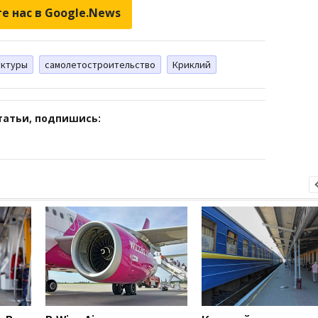
е нас в Google.News
уктуры
самолетостроительство
Криклий
татьи, подпишись: