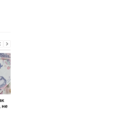
Украина подписала с
Ассоциация Украина-
генподрядчиком
Криклий похвасталс
договор на
перед послом
строительство
Евросоюза
аэродрома в Днепре
ак
Проезд по 30 грн в
Выплата 3100 грн ко
 не
Киеве: почему
Дню Независимости
работники с низкими
кому нужно подать
зарплатами уходят с
заявление в ПФУ
работы