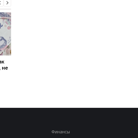
ак
Проезд по 30 грн в
Выплата 3100 грн ко
 не
Киеве: почему
Дню Независимости
работники с низкими
кому нужно подать
зарплатами уходят с
заявление в ПФУ
работы
Финансы