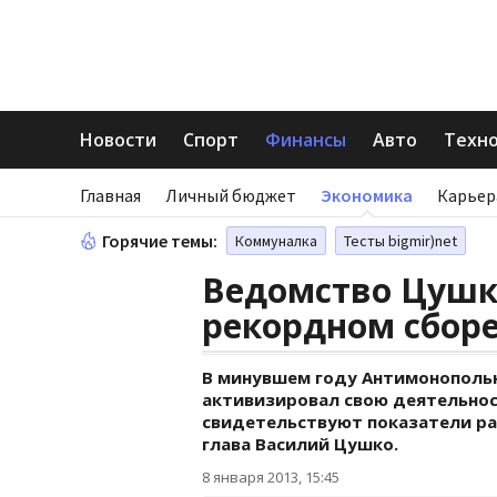
Новости
Спорт
Финансы
Авто
Техн
Главная
Личный бюджет
Экономика
Карьер
Горячие темы:
Коммуналка
Тесты bigmir)net
Ведомство Цушк
рекордном сборе
В минувшем году Антимонополь
активизировал свою деятельност
свидетельствуют показатели ра
глава Василий Цушко.
8 января 2013, 15:45