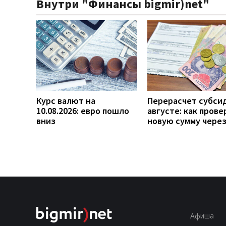
Внутри "Финансы bigmir)net"
Курс валют на
Перерасчет субси
10.08.2026: евро пошло
августе: как прове
вниз
новую сумму чере
Афиша