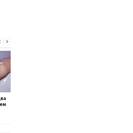
два
Почти 800 млн грн
АМКУ оштрафовал
чем
штрафов: налоговая
строительные
проверила продавцов
компании на миллио
алкоголя и табака
за сговоры на тенде