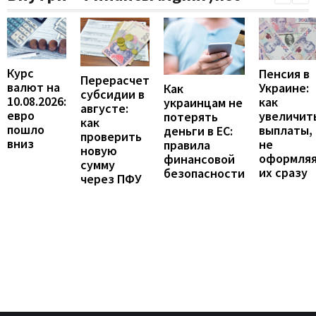
Курс
Пенсия в
Перерасчет
валют на
Украине:
Как
субсидии в
10.08.2026:
как
украинцам не
августе:
евро
увеличит
потерять
как
пошло
выплаты,
деньги в ЕС:
проверить
вниз
не
правила
новую
оформля
финансовой
сумму
их сразу
безопасности
через ПФУ