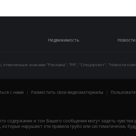
Недвижимость
Новости
 отмеченные знаками "Реклама", "PR", "Спецпроект", "Новости комп
ться с нами
|
Разместить свои видеоматериалы
|
Пользовате
что содержание и тон Вашего сообщения могут задеть чувства 
 которые нарушают эти правила грубо или систематически, буд