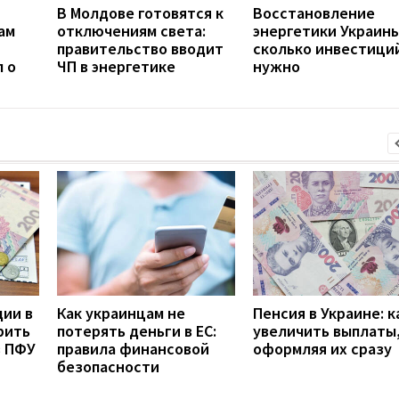
В Молдове готовятся к
Восстановление
ам
отключениям света:
энергетики Украины
правительство вводит
сколько инвестици
 о
ЧП в энергетике
нужно
дии в
Как украинцам не
Пенсия в Украине: к
рить
потерять деньги в ЕС:
увеличить выплаты,
з ПФУ
правила финансовой
оформляя их сразу
безопасности