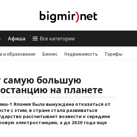
о
Афиша
Все категории
а и образование
Бизнес
Недвижимость
Тарифы
т самую большую
останцию на планете
има-1 Япония была вынуждена отказаться от
сте с этим, в стране стала развиваться
ударство рассчитывает возвести к середине
ровую электростанцию, а до 2020 года еще