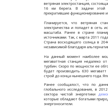
ветряная электростанция, состояща
16 км берега. В задачи этой 
прекратившие функционирование из-
Планируется, что ветряная ста
электричества и попадет в сеть и
масштаба. Ранее в стране план
источниками. Так, с марта 2011 год
Страна восходящего солнца в 204
независимой благодаря альтернати
На данный момент наиболее мощ
мегаваттная станция недалеко от
турбин. Скоро по мощности ее обго
будет производить 630 мегаватт 
строй до конца нынешнего года. Яп
Ранее сообщалост, что по данн
глобального исследования, в 201
сектора чистой энергетики
демо
которые обладают богатыми природ
энергоносители.