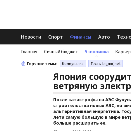
Новости
Спорт
Финансы
Авто
Техн
Главная
Личный бюджет
Экономика
Карьер
Горячие темы:
Коммуналка
Тесты bigmir)net
Япония сооруди
ветряную электр
После катастрофы на АЭС Фукус
строительства новых АЭС, но вме
альтернативная энергетика. Гос
лета самую большую в мире вет
больше расширить ее.