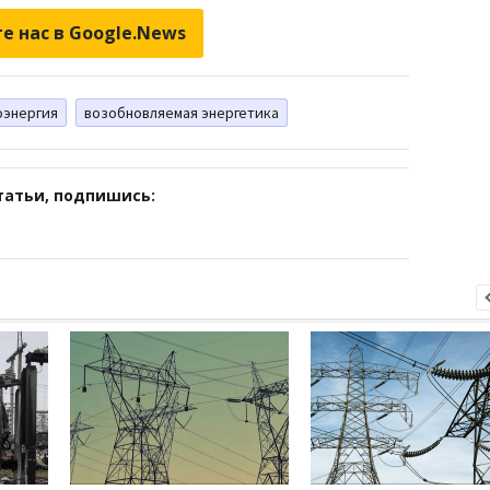
е нас в Google.News
оэнергия
возобновляемая энергетика
татьи, подпишись: