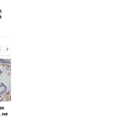
Украинцам выплатят по
Киеву требуется 67,
:
20 тысяч гривен: кто
млрд грн на подгото
й
имеет право на помощь
к зиме и
децентрализацию
энергетики
ак
Проезд по 30 грн в
Выплата 3100 грн ко
 не
Киеве: почему
Дню Независимости
работники с низкими
кому нужно подать
зарплатами уходят с
заявление в ПФУ
работы