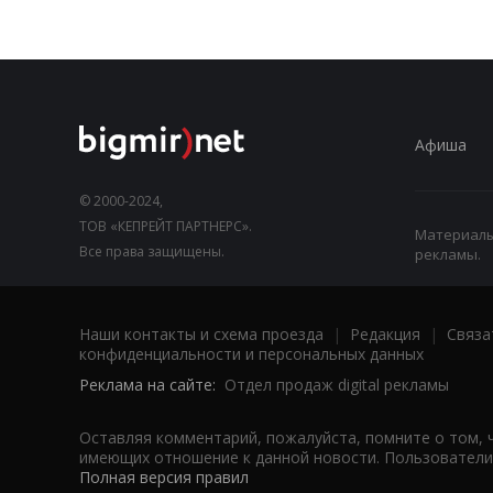
Афиша
© 2000-2024,
ТОВ «КЕПРЕЙТ ПАРТНЕРС».
Материалы,
Все права защищены.
рекламы.
Наши контакты и схема проезда
|
Редакция
|
Связа
конфиденциальности и персональных данных
Реклама на сайте:
Отдел продаж digital рекламы
Оставляя комментарий, пожалуйста, помните о том, 
имеющих отношение к данной новости. Пользователи,
Полная версия правил