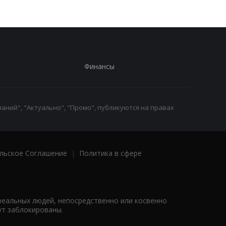
Финансы
аний", "Актуально", "Промо", публикуются на правах
льское Соглашение
|
Политика в сфере
реальных людей, непосредственно или косвенно
ут заблокированы.