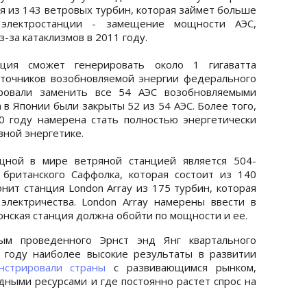
я из 143 ветровых турбин, которая займет больше
электростанции - замещение мощности АЭС,
за катаклизмов в 2011 году.
нция сможет генерировать около 1 гигаватта
сточников возобновляемой энергии федерального
ировали заменить все 54 АЭС возобновляемыми
а в Японии были закрыты 52 из 54 АЭС. Более того,
0 году намерена стать полностью энергетически
вной энергетике.
ной в мире ветряной станцией является 504-
 британского Саффолка, которая состоит из 140
нит станция London Array из 175 турбин, которая
электричества. London Array намерены ввести в
онская станция должна обойти по мощности и ее.
ым проведенного Эрнст энд Янг квартального
2 году наиболее высокие результаты в развитии
нстрировали страны
с развивающимся рынком,
ными ресурсами и где постоянно растет спрос на