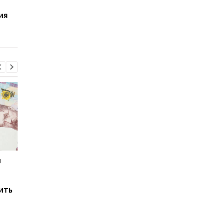
Как украинцы
Кабмин назначил от
ия
оценивают Зеленского
Зеленского
и стоит ли ему идти на
пожизненную
второй срок
стипендию: повод
и
Мировые запасы
Остановка морского
топлива почти
коридора может
исчерпаны: эксперт
привести к снижени
ить
предупредил о рисках
производства
для Украины
железной руды