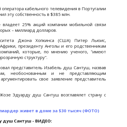
й оператора кабельного телевидения в Португалии
ил эту собственность в $385 млн.
е владеет 25% акций компании мобильной связи
торых – миллиард долларов.
рситета Джона Хопкинса (США) Питер Льюис,
Африки, президенту Анголы и его родственникам
компаний, которые, по мнению ученого, "имеют
розрачную структуру".
овал представитель Изабель душ Сантуш, назвав
вным, необоснованным и не представляющим
 аргументировать свое заявление представитель
Жозе Эдуарду душ Сантуш возглавялет страну с
иардер живет в доме за $30 тысяч (ФОТО)
 душ Сантуш - ВИДЕО: