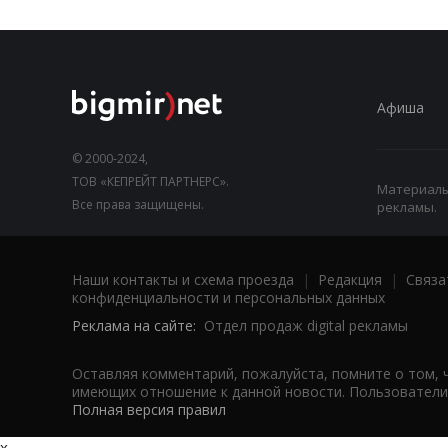
Афиша
© 2000-2024,
ТОВ «КЕПРЕЙТ ПАРТНЕРС».
Материалы,
Все права защищены.
рекламы.
Наши контакты и схема проезда
|
Редакция
|
Связа
конфиденциальности и персональных данных
Реклама на сайте:
Отдел продаж digital рекламы
Оставляя комментарий, пожалуйста, помните о том, 
имеющих отношение к данной новости. Пользователи,
Полная версия правил
x