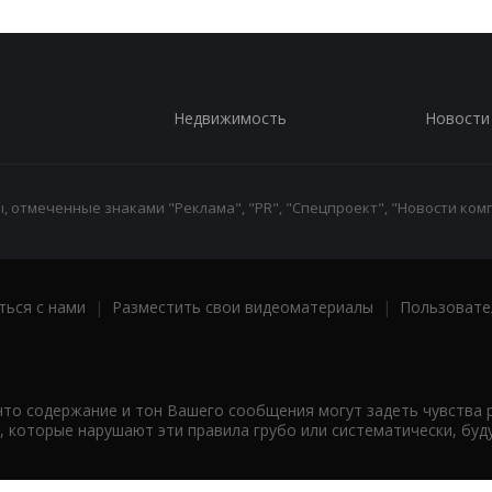
Недвижимость
Новости
 отмеченные знаками "Реклама", "PR", "Спецпроект", "Новости комп
ться с нами
|
Разместить свои видеоматериалы
|
Пользовате
что содержание и тон Вашего сообщения могут задеть чувства 
 которые нарушают эти правила грубо или систематически, буд