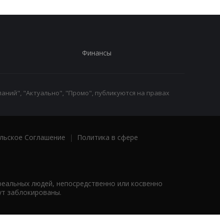
Финансы
аний", "Актуально", "Промо", публикуются на правах
льское Соглашение
|
Политика в сфере
реальных людей, непосредственно или косвенно
ут заблокированы.