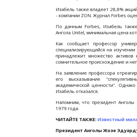
Изабель также владеет 28,8% акци
- компании ZON. Журнал Forbes оцен
По данным Forbes, Изабель такж
Ангола Unitel, минимальная цена ко
Как сообщает профессор униве
специализирующийся на изучении 
принадлежит множество активов 
сомнительное происхождение и неп
На заявление профессора отреагир
его высказывание "спекуляти
академической ценности". Однако
Изабель отказался.
Напомним, что президент Анголы 
1979 года.
ЧИТАЙТЕ ТАКЖЕ:
Известный милл
Президент Анголы
Жозе Эдуарду