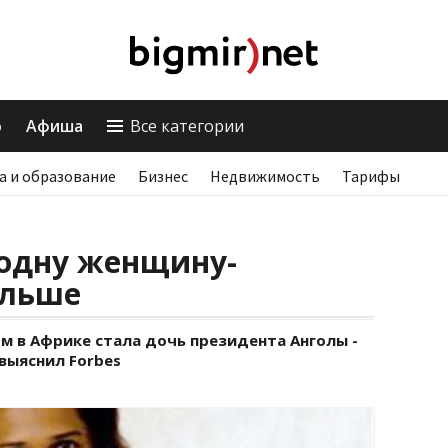
о
Афиша
Все категории
а и образование
Бизнес
Недвижимость
Тарифы
 одну женщину-
ольше
 в Африке стала дочь президента Анголы -
выяснил Forbes