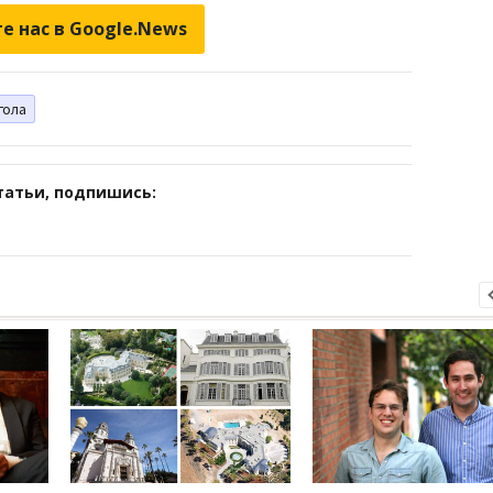
е нас в Google.News
гола
татьи, подпишись: