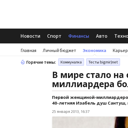
Новости
Спорт
Финансы
Авто
Техн
Главная
Личный бюджет
Экономика
Карьер
Горячие темы:
Коммуналка
Тесты bigmir)net
В мире стало на
миллиардера б
Первой женщиной-миллиардером
40-летняя Изабель душ Сантуш, 
25 января 2013, 16:37