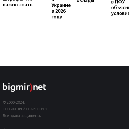
оклады
в ПФУ
важно знать
Украине
объясн
в 2026
услови
году
© 2000-2024,
ТОВ «КЕПРЕЙТ ПАРТНЕРС».
Все права защищены.