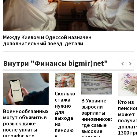
Между Киевом и Одессой назначен
дополнительный поезд: детали
Внутри "Финансы bigmir)net"
Сколько
стажа
В Украине
Кто из
нужно
выросли
пенсио
Военнообязанных
для
зарплаты
может
могут объявить в
выхода
чиновников:
получи
розыск даже
на
где самые
доплат
после уплаты
пенсию
высокие
1300 гр
штрафа: что
в