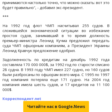
принимаются настолько точно, что можно сказать: вот это
будет правильно", - добавил экс-президент.
***
На 1992 год флот ЧМП насчитывал 255 судов. В
сложившейся экономической ситуации во избежание
простоя судов, занимавший в то время должность
премьер-министра Леонид Кучма предложил передать
суда ЧМП офшорным компаниям, а Президент Украины
Леонид Кравчук предложение одобрил.
Задолженность по кредитам на декабрь 1992 года
составляла 170 000 000$, за 1992 год по старости списано
28 судна. В 1993 году ЧМП имел 227 судно, но 160 судов
были разбросаны по офшорам всего мира. С 1995 по 1997
год компания потеряла еще 171 судно. На 2004 год
компания имела шесть судов, и 17 кредитов на 11 100
000$.
Корреспондент.net
Читайте нас в Google.News