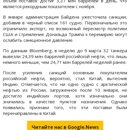
объем поставок достиг 3,37 млн баррелей в день, что
является рекордным показателем с ноября.
В январе администрация Байдена ужесточила санкции,
добавив в черный список 161 судно. Первоначально это
ограничило экспорт, но возможный пересмотр политики
США и стремление Дональда Трампа к перемирию могут
ослабить санкционное давление.
По данным Bloomberg, в неделю до 9 марта 32 танкера
вывезли 24,39 млн баррелей российской нефти, что лишь
немного меньше, чем 24,71 млн баррелей неделей ранее.
После усиления санкций основным покупателем
российской нефти, вероятно, стал Китай, вытеснив
Индию. Отмечается, что ни одно судно с арктической
нефтью из России, загруженное после 10 января, не
достигло индийских портов, хотя изначально они
значились в качестве пунктов назначения. Однако
появились признаки того, что эти поставки были
перенаправлены в Китай.
Читайте нас в Google.News