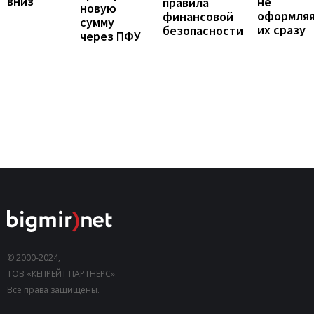
вниз
не
правила
новую
оформля
финансовой
сумму
их сразу
безопасности
через ПФУ
© 2000-2024,
ТОВ «КЕПРЕЙТ ПАРТНЕРС».
Все права защищены.