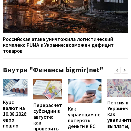
Российская атака уничтожила логистический
комплекс PUMA в Украине: возможен дефицит
товаров
Внутри "Финансы bigmir)net"
Курс
Пенсия в
Перерасчет
валют на
Украине:
Как
субсидии в
10.08.2026:
как
украинцам не
августе:
евро
увеличит
потерять
как
пошло
выплаты,
деньги в ЕС:
проверить