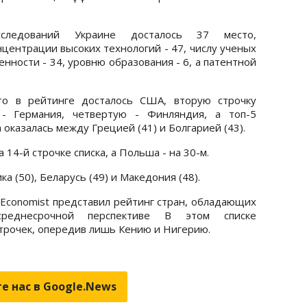
следований Украине досталось 37 место,
нцентрации высоких технологий - 47, числу ученых
нности - 34, уровню образования - 6, а патентной
то в рейтинге досталось США, вторую строчку
- Германия, четвертую - Финляндия, а топ-5
оказалась между Грецией (41) и Болгарией (43).
 14-й строчке списка, а Польша - на 30-м.
а (50), Беларусь (49) и Македония (48).
 Economist представил рейтинг стран, обладающих
реднесрочной перспективе В этом списке
трочек, опередив лишь Кению и Нигерию.
е нас в Google.News