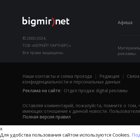
Афиша
© 2000-2024,
ТОВ «КЕПРЕЙТ ПАРТНЕРС».
Материалы,
Все права защищены.
рекламы.
Наши контакты и схема проезда
|
Редакция
|
Связа
конфиденциальности и персональных данных
Реклама на сайте:
Отдел продаж digital рекламы
Оставляя комментарий, пожалуйста, помните о том, 
имеющих отношение к данной новости. Пользователи,
Полная версия правил
x
Для удобства пользования сайтом используются Cookies.
Под