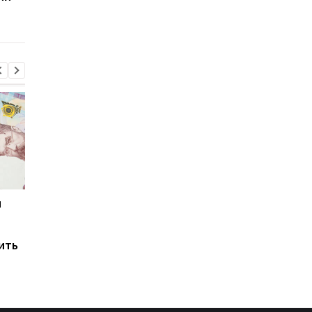
фото
и
Мировые запасы
Остановка морского
топлива почти
коридора может
исчерпаны: эксперт
привести к снижени
ить
предупредил о рисках
производства
для Украины
железной руды