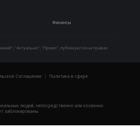
Финансы
аний", "Актуально", "Промо", публикуются на правах
льское Соглашение
|
Политика в сфере
реальных людей, непосредственно или косвенно
ут заблокированы.