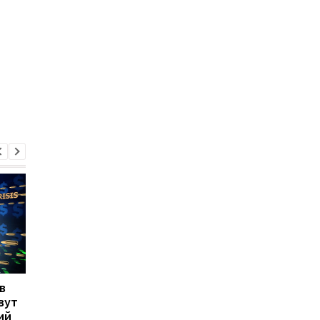
в
Украина опустилась в
В Киеве можно буде
вут
рейтинге
снять номер-капсулу
ий
инновационных стран
отеле за 1 тыс грн –