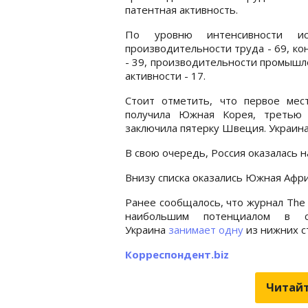
патентная активность.
По уровню интенсивности ис
производительности труда - 69, ко
- 39, производительности промышле
активности - 17.
Стоит отметить, что первое мес
получила Южная Корея, третью 
заключила пятерку Швеция. Украина 
В свою очередь, Россия оказалась на
Внизу списка оказались Южная Африк
Ранее сообщалось, что журнал The
наибольшим потенциалом в с
Украина
занимает одну
из нижних с
Корреспондент.biz
Читайт