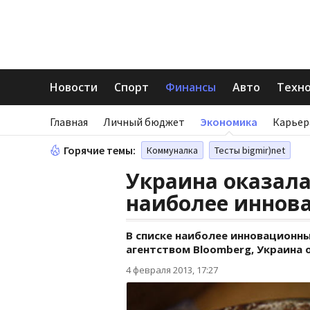
Новости
Спорт
Финансы
Авто
Техн
Главная
Личный бюджет
Экономика
Карьер
Горячие темы:
Коммуналка
Тесты bigmir)net
Украина оказала
наиболее иннов
В списке наиболее инновационны
агентством Bloomberg, Украина 
4 февраля 2013, 17:27