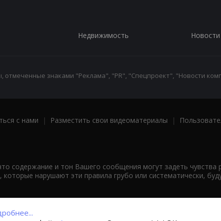
Недвижимость
Новости
 отмеченные знаками "Реклама", "PR", "Спецпроект", "Новости комп
ться с нами
|
Разместить свои видеоматериалы
|
Пользовате
что содержание и тон Вашего сообщения могут задеть чувства 
 которые нарушают эти правила грубо или систематически, буд
робнее...