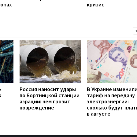
фонах
кризис
о
Россия наносит удары
В Украине изменил
к
по Бортницкой станции
тариф на передачу
аэрации: чем грозит
электроэнергии:
повреждение
сколько будут плат
в августе