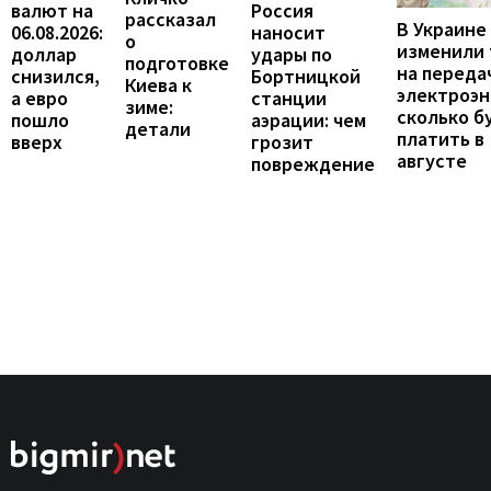
валют на
Россия
рассказал
В Украине
06.08.2026:
наносит
о
изменили
доллар
удары по
подготовке
на переда
снизился,
Бортницкой
Киева к
электроэн
а евро
станции
зиме:
сколько б
пошло
аэрации: чем
детали
платить в
вверх
грозит
августе
повреждение