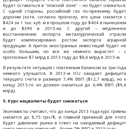
будет оставаться в "опасной зоне" – но будет снижаться.
С одной стороны, российский газ по-прежнему будет
дорогим (хотя, согласно прогнозу, его цена снизится с
$424 за 1 тыс. куб. м в прошлом году до $404 в нынешнем
и до $399 в 2015-м). С другой – медленное
восстановление экспорта металлургической отрасли
будет компенсировано ростом экспорта аграрной
продукции. А приток иностранных инвестиций будет не
особо большим, но все же немного вырастет – с
прогнозных $7 млрд в 2013 году до $8,6 млрд в 2015-м.
В результате ситуация с платежным балансом за три года
немного улучшится. В 2013-м ICU ожидает дефицита
текущего счета в размере 7,4% ВВП ($12,7 млрд), но к
концу 2015-го он должен снизиться до 4,4% ВВП ($9,4
млрд).
5. Курс нацвалюты будет снижаться
Экономисты считают, что до конца 2013 года курс гривны
снизится до 8,75 грн./$, и главной причиной для этого
будет давление рынка в ответ на ожидаемый дефицит
счета текущих операций – более 7% ВВП в 2013 году.