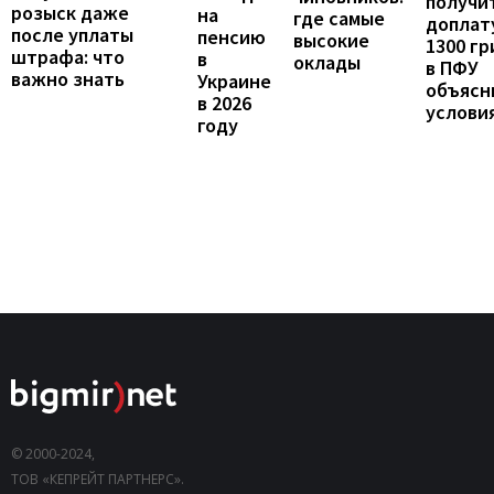
получи
розыск даже
на
где самые
доплат
после уплаты
пенсию
высокие
1300 гр
штрафа: что
в
оклады
в ПФУ
важно знать
Украине
объясн
в 2026
услови
году
© 2000-2024,
ТОВ «КЕПРЕЙТ ПАРТНЕРС».