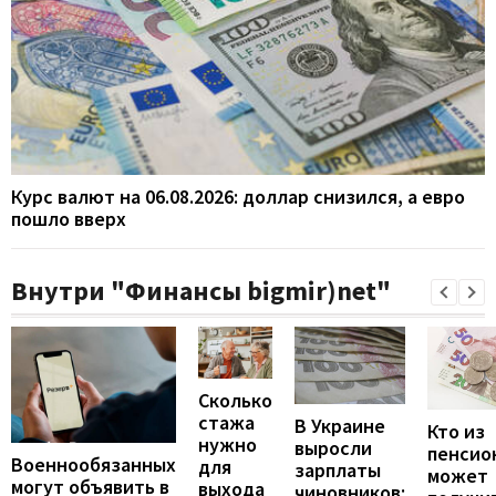
Курс валют на 06.08.2026: доллар снизился, а евро
пошло вверх
Внутри "Финансы bigmir)net"
Сколько
стажа
В Украине
Кто из
нужно
выросли
пенсио
Военнообязанных
для
зарплаты
может
могут объявить в
выхода
чиновников: