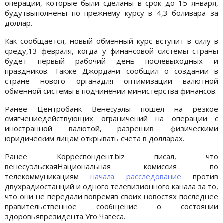
операции, которые были сделаны в срок до 15 января,
будутвыполнены по прежнему курсу в 4,3 боливара за
доллар.
Как сообщается, новый обменный курс вступит в силу в
среду,13 февраля, когда у финансовой системы страны
будет первый рабочий день послевыходных и
праздников. Также Джордани сообщил о создании в
стране нового органадля оптимизации валютной
обменной системы в подчинении министерства финансов.
Ранее Центробанк Венесуэлы пошел на резкое
смягчениедействующих ограничений на операции с
иностранной валютой, разрешив физическими
юридическим лицам открывать счета в долларах.
Ранее Корреспондент.biz писал, что
венесуэльскаяНациональная комиссия по
телекоммуникациям
начала расследование
против
двухрадиостанций и одного телевизионного канала за то,
что они не передали вовремяв своих новостях последнее
правительственное сообщение о состоянии
здоровьяпрезидента Уго Чавеса.