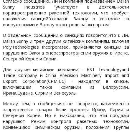
Согласно сообщению, Ли и компания подназванием Dalian
Sunny Industries "участвуют в деятельности
пораспространению ракетной технологии, что требует
наложения санкций"согласно Закону о контроле за
вооружениями и Закону о контроле за экспортом.
В отдельном сообщении о санкциях говорится,что к Ли,
Dalian Sunny и трем другим китайским компаниям, включая
PolyTechnologies Incorporated, применяются санкции за
нарушение Закона онераспространении оружия в Иране,
Северной Корее и Сирии.
Две другие китайские компании - BST Technologyand
Trade Company и China Precision Machinery Import and
Export Corporation(CPMIEC) - находятся в списке,
включающем также компании из Белоруссии,
Ирана,Судана, Сирии и Венесуэлы.
Между тем, в сообщениях не говорится, какиеименно
запрещенные товары были проданы Ирану, Сирии и
Северной Корее. Но в нихсказано, что эти продажи
нарушают Режим контроля ракетных технологий,
Конвенциюо химическом оружии, положения Группы