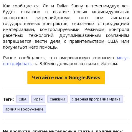
Как сообщается, Ли и Dalian Sunny в течениидвух лет
будет отказано в выдаче новых индивидуальных
экспортных лицензий,кроме того они лишатся
государственных контрактов, связанных с продукцией
иматериалами, контролируемыми Режимом контроля
ракетных технологий. Другимнаказанным компаниям
запрещается вести дела с правительством США или
получатьот него помощь.
Ранее сообщалось, что американскую компанию
могут
оштрафовать
на 340млн долларов за связи с Ираном.
Читайте нас в Google.News
Теги:
США
Иран
санкции
Ядерная программа Ирана
армия и вооружение
Не пропусти другие интересные статьи, подпишись: