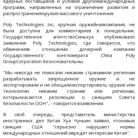
ядерных поставщиков и условия другихмеждународных
программ, направленных на ограничение развития и
распространенияоружия массового уничтожения.
Poly Technologies Inc, крупная оружейнаякомпания, не
была доступна для комментариев в понедельник.
Государственное агентствоСиньхуа опубликовало
заявление Poly Technologies, где говорится, что
обвиненияв отношении дочерней компании
государственного конгломерата China Poly
GroupCorporation безосновательны.
"Мы никогда не помогали никаким странамили регионам
разрабатывать запрещенное оружие и не
экспортировали и не обещалиэкспортировать оружие или
технологии никаким странам или регионам,
которыхкасаются резолюции о санкциях Совета
безопасности ООН", - говорится взаявлении.
В своб очередь, представитель министерства
иностранных дел Китая Хуа Чуньин заявил, чтоновые
санкции США "серьезно нарушают нормы
международных отношений ивредят интересам Китая".