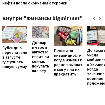
нефти после окончания отсрочки
Внутри "Финансы bigmir)net"
Доллар
и евро в
Субсидию
До каког
Пенсия по
августе:
пересчитали
числа
инвалидности:
стоит ли
в августе:
мобилиз
когда изменят
сейчас
где узнать
в Украине
размер выплат
покупать
новую сумму
когда
и могут ли их
валюту
заканчив
прекратить
военное
положен