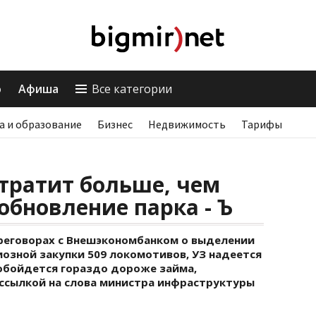
о
Афиша
Все категории
а и образование
Бизнес
Недвижимость
Тарифы
тратит больше, чем
обновление парка - Ъ
ереговорах с Внешэкономбанком о выделении
озной закупки 509 локомотивов, УЗ надеется
о обойдется гораздо дороже займа,
ссылкой на слова министра инфраструктуры