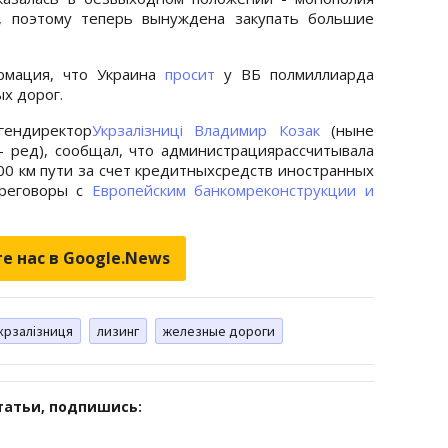
к, поэтому теперь вынуждена закупать большие
рмация, что Украина
просит
у ВБ полмиллиарда
х дорог.
гендиректор
Укрзалізниці
Владимир Козак
(ныне
 ред), сообщал, что администрациярассчитывала
0 км пути за счет кредитныхсредств иностранных
ереговоры с
Европейским банкомреконструкции и
е нас в Google.News
крзалізниця
лизинг
железные дороги
татьи, подпишись: