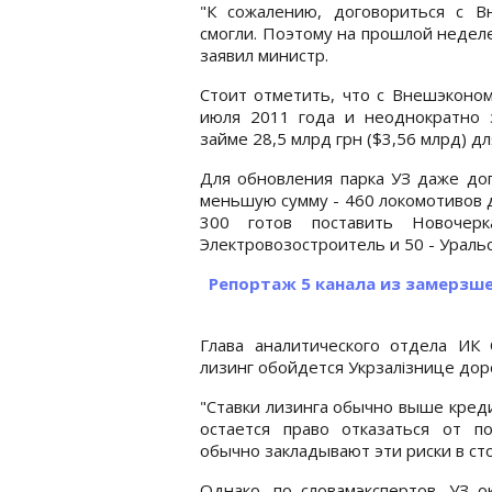
"К сожалению, договориться с 
смогли. Поэтому на прошлой неделе
заявил министр.
Стоит отметить, что с Внешэконом
июля 2011 года и неоднократно з
займе 28,5 млрд грн ($3,56 млрд) д
Для обновления парка УЗ даже дог
меньшую сумму - 460 локомотивов 
300 готов поставить Новочерка
Электровозостроитель и 50 - Ураль
Репортаж 5 канала из замерзше
Глава аналитического отдела ИК 
лизинг обойдется Укрзалізнице до
"Ставки лизинга обычно выше кред
остается право отказаться от п
обычно закладывают эти риски в сто
Однако, по словамэкспертов, УЗ 