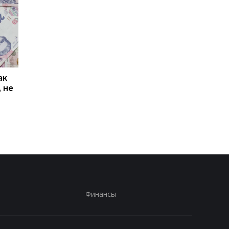
ак
Проезд по 30 грн в
Выплата 3100 грн ко
 не
Киеве: почему
Дню Независимости
работники с низкими
кому нужно подать
зарплатами уходят с
заявление в ПФУ
работы
Финансы