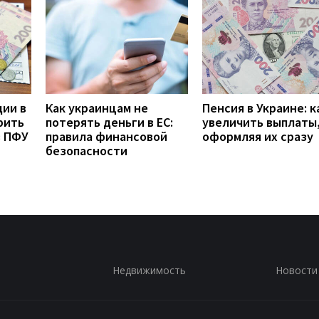
дии в
Как украинцам не
Пенсия в Украине: к
рить
потерять деньги в ЕС:
увеличить выплаты,
з ПФУ
правила финансовой
оформляя их сразу
безопасности
Недвижимость
Новости