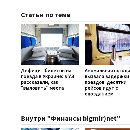
Статьи по теме
Дефицит билетов на
Аномальная погод
поезда в Украине: в УЗ
вызвала задержки
рассказали, как
поездов: десятки
"выловить" места
рейсов идут с
опозданием
Внутри "Финансы bigmir)net"