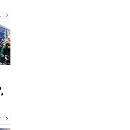
Бесплатные поездки
Укрзалізниця запуст
"УЗ-3000": что
продажу билетов на
включено, а за что
пригородные поезда
а
нужно платить
через мобильное
на
приложение