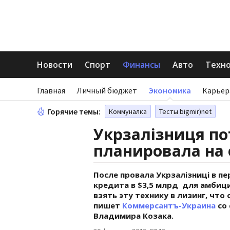
Новости
Спорт
Финансы
Авто
Техн
Главная
Личный бюджет
Экономика
Карьер
Горячие темы:
Коммуналка
Тесты bigmir)net
Укрзалізниця по
планировала на 
После провала Укрзалізниці в п
кредита в $3,5 млрд для амбици
взять эту технику в лизинг, чт
пишет
Коммерсантъ-Украина
со 
Владимира Козака.