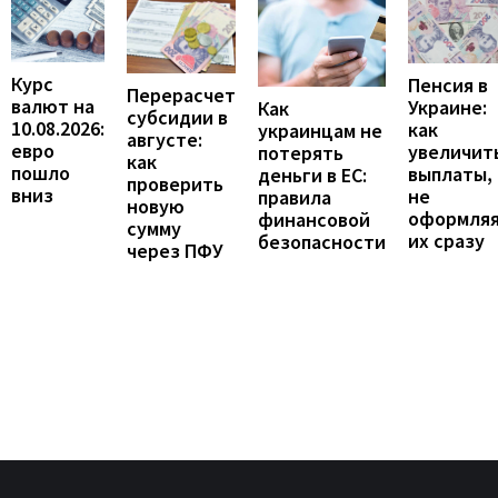
Курс
Пенсия в
Перерасчет
валют на
Украине:
Как
субсидии в
10.08.2026:
как
украинцам не
августе:
евро
увеличит
потерять
как
пошло
выплаты,
деньги в ЕС:
проверить
вниз
не
правила
новую
оформля
финансовой
сумму
их сразу
безопасности
через ПФУ