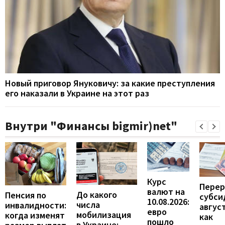
Новый приговор Януковичу: за какие преступления
его наказали в Украине на этот раз
Внутри "Финансы bigmir)net"
Курс
Перер
валют на
До какого
Пенсия по
субси
10.08.2026:
числа
инвалидности:
август
евро
мобилизация
когда изменят
как
пошло
в Украине: