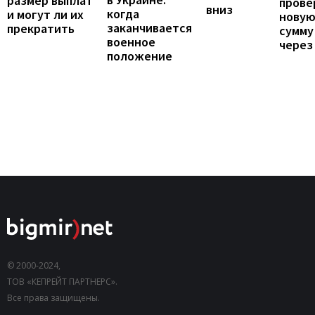
размер выплат
прове
вниз
когда
и могут ли их
нову
заканчивается
прекратить
сумму
военное
через
положение
© 2000-2024,
ТОВ «КЕПРЕЙТ ПАРТНЕРС».
Все права защищены.