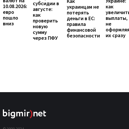
валют на
Украине:
Как
субсидии в
10.08.2026:
как
украинцам не
августе:
евро
увеличит
потерять
как
пошло
выплаты,
деньги в ЕС:
проверить
вниз
не
правила
новую
оформля
финансовой
сумму
их сразу
безопасности
через ПФУ
© 2000-2024,