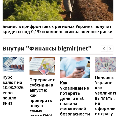
Бизнес в прифронтовых регионах Украины получит
кредиты под 0,1% и компенсации за военные риски
Внутри "Финансы bigmir)net"
Курс
Пенсия в
Перерасчет
валют на
Украине:
Как
субсидии в
10.08.2026:
как
украинцам не
августе:
евро
увеличит
потерять
как
пошло
выплаты,
деньги в ЕС:
проверить
вниз
не
правила
новую
оформля
финансовой
сумму
их сразу
безопасности
через ПФУ