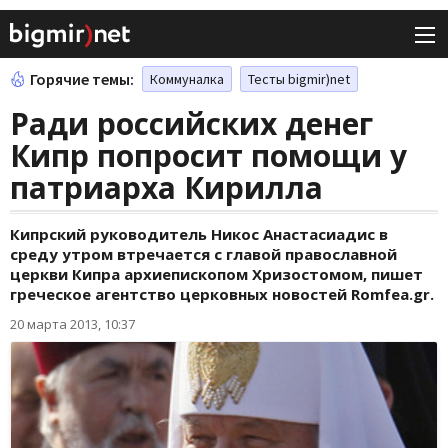
Горячие темы:
Коммуналка
Тесты bigmir)net
Ради российских денег
Кипр попросит помощи у
патриарха Кирилла
Кипрский руководитель Никос Анастасиадис в
среду утром втречается с главой православной
церкви Кипра архиепископом Хризостомом, пишет
греческое агентство церковных новостей Romfea.gr.
20 марта 2013, 10:37