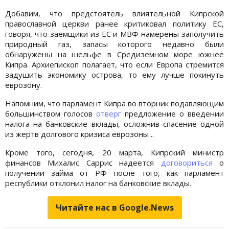
Добавим, что предстоятель влиятельной Кипрской
православной церкви ранее критиковал политику ЕС,
говоря, что заемщики из ЕС и МВФ намерены заполучить
природный газ, запасы которого недавно были
обнаружены на шельфе в Средиземном море южнее
Кипра. Архиепископ полагает, что если Европа стремится
задушить экономику острова, то ему лучше покинуть
еврозону.
Напомним, что парламент Кипра во вторник подавляющим
большинством голосов
отверг
предложение о введении
налога на банковские вклады, осложнив спасение одной
из жертв долгового кризиса еврозоны ..
Кроме того, сегодня, 20 марта, Кипрский министр
финансов Михалис Саррис надеется
договориться
о
получении займа от РФ после того, как парламент
республики отклонил налог на банковские вклады.
Читайте нас в Google.News