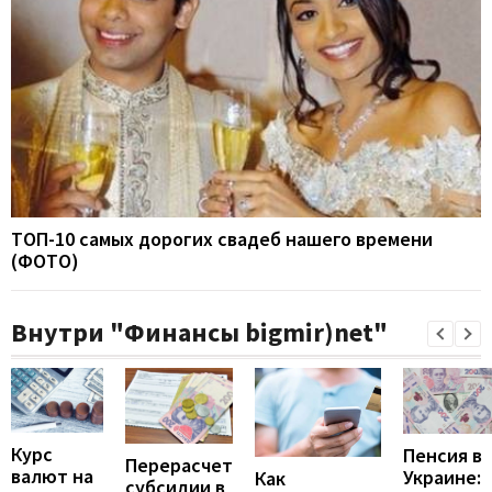
ТОП-10 самых дорогих свадеб нашего времени
(ФОТО)
Внутри "Финансы bigmir)net"
Курс
Пенсия в
Перерасчет
валют на
Украине:
Как
субсидии в