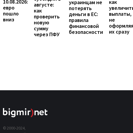
10.08.2026:
как
украинцам не
августе:
евро
увеличит
потерять
как
пошло
выплаты,
деньги в ЕС:
проверить
вниз
не
правила
новую
оформля
финансовой
сумму
их сразу
безопасности
через ПФУ
© 2000-2024,