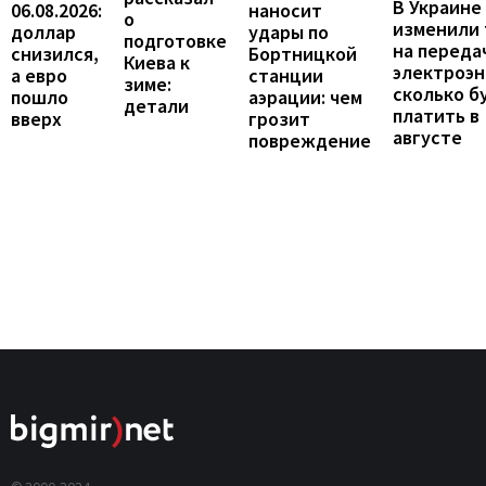
В Украине
06.08.2026:
наносит
о
изменили
доллар
удары по
подготовке
на переда
снизился,
Бортницкой
Киева к
электроэн
а евро
станции
зиме:
сколько б
пошло
аэрации: чем
детали
платить в
вверх
грозит
августе
повреждение