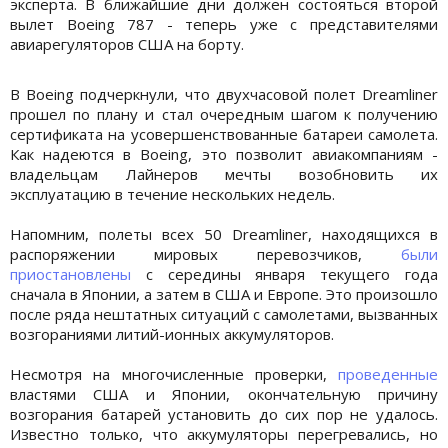
эксперта. В ближайшие дни должен состояться второй
вылет Boeing 787 - теперь уже с представителями
авиарегуляторов США на борту.
В Boeing подчеркнули, что двухчасовой полет Dreamliner
прошел по плану и стал очередным шагом к получению
сертификата на усовершенствованные батареи самолета.
Как надеются в Boeing, это позволит авиакомпаниям -
владельцам Лайнеров мечты возобновить их
эксплуатацию в течение нескольких недель.
Напомним, полеты всех 50 Dreamliner, находящихся в
распоряжении мировых перевозчиков,
были
приостановлены
с середины января текущего года
сначала в Японии, а затем в США и Европе. Это произошло
после ряда нештатных ситуаций с самолетами, вызванных
возгораниями литий-ионных аккумуляторов.
Несмотря на многочисленные проверки,
проведенные
властями США и Японии, окончательную причину
возгорания батарей установить до сих пор не удалось.
Известно только, что аккумуляторы перегревались, но