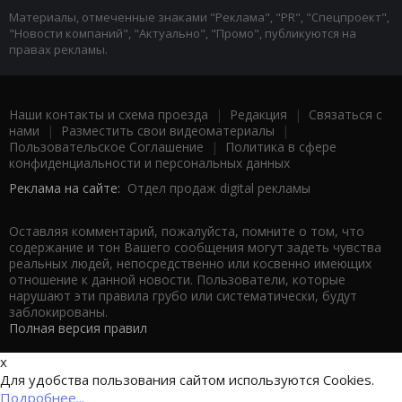
Материалы, отмеченные знаками "Реклама", "PR", "Спецпроект",
"Новости компаний", "Актуально", "Промо", публикуются на
правах рекламы.
Наши контакты и схема проезда
|
Редакция
|
Связаться с
нами
|
Разместить свои видеоматериалы
|
Пользовательское Соглашение
|
Политика в сфере
конфиденциальности и персональных данных
Реклама на сайте:
Отдел продаж digital рекламы
Оставляя комментарий, пожалуйста, помните о том, что
содержание и тон Вашего сообщения могут задеть чувства
реальных людей, непосредственно или косвенно имеющих
отношение к данной новости. Пользователи, которые
нарушают эти правила грубо или систематически, будут
заблокированы.
Полная версия правил
x
Для удобства пользования сайтом используются Cookies.
Подробнее...