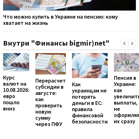
Что можно купить в Украине на пенсию: кому
хватает на жизнь
Внутри "Финансы bigmir)net"
Курс
Пенсия в
Перерасчет
валют на
Украине:
Как
субсидии в
10.08.2026:
как
украинцам не
августе:
евро
увеличит
потерять
как
пошло
выплаты,
деньги в ЕС:
проверить
вниз
не
правила
новую
оформля
финансовой
сумму
их сразу
безопасности
через ПФУ