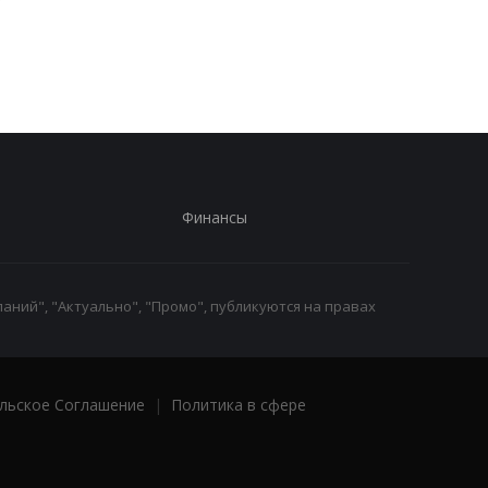
работники с низкими
кому нужно подать
зарплатами уходят с
заявление в ПФУ
работы
Финансы
аний", "Актуально", "Промо", публикуются на правах
льское Соглашение
|
Политика в сфере