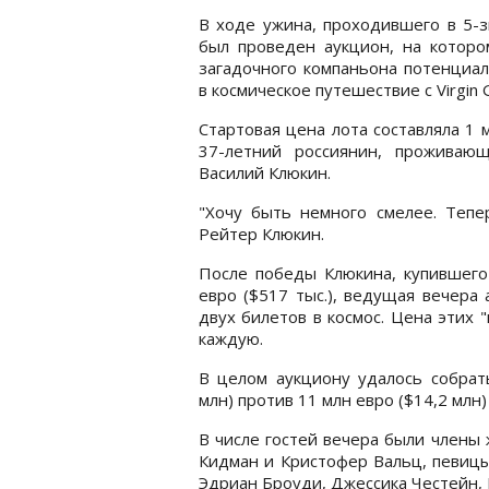
В ходе ужина, проходившего в 5-з
был проведен аукцион, на которо
загадочного компаньона потенциал
в космическое путешествие с Virgin Ga
Стартовая цена лота составляла 1 
37-летний россиянин, проживаю
Василий Клюкин.
"Хочу быть немного смелее. Тепер
Рейтер Клюкин.
После победы Клюкина, купившего
евро ($517 тыс.), ведущая вечер
двух билетов в космос. Цена этих "
каждую.
В целом аукциону удалось собрат
млн) против 11 млн евро ($14,2 млн)
В числе гостей вечера были члены
Кидман и Кристофер Вальц, певицы
Эдриан Броуди, Джессика Честейн, 