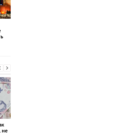
В России растет волна
Россия потеряла
е
конфискаций:
четверть экспорта
ть
экономика слабеет,
пшеницы: названы
бюджет временно
причины
выигрывает
ак
Проезд по 30 грн в
Выплата 3100 грн ко
 не
Киеве: почему
Дню Независимости