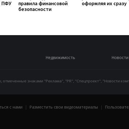
з ПФУ
правила финансовой
оформляя их сразу
безопасности
Недвижимость
Новости
 отмеченные знаками "Реклама", "PR", "Спецпроект", "Новости комп
ться с нами
|
Разместить свои видеоматериалы
|
Пользовате