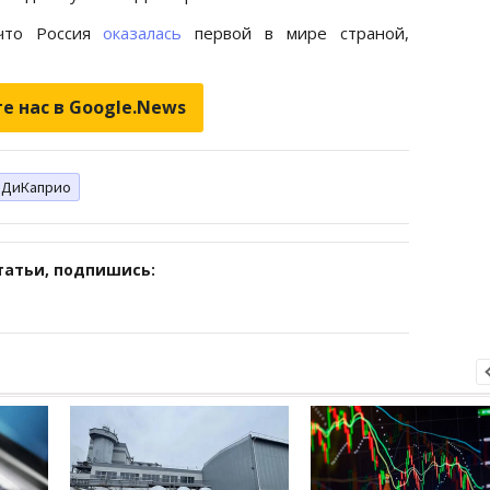
 что Россия
оказалась
первой в мире страной,
е нас в Google.News
ДиКаприо
татьи, подпишись: