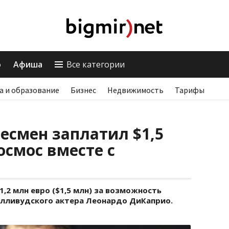
о
Афиша
Все категории
а и образование
Бизнес
Недвижимость
Тарифы
есмен заплатил $1,5
осмос вместе с
,2 млн евро ($1,5 млн) за возможность
голливудского актера Леонардо ДиКаприо.