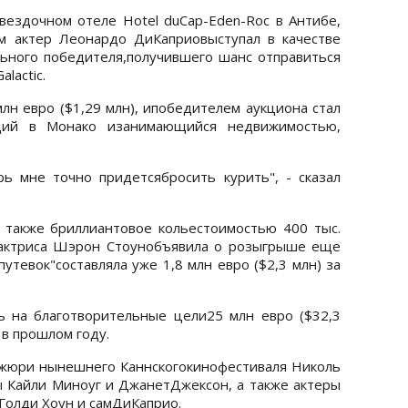
вездочном отеле Hotel duCap-Eden-Roc в Антибе,
м актер Леонардо ДиКаприовыступал в качестве
ьного победителя,получившего шанс отправиться
lactic.
млн евро ($1,29 млн), ипобедителем аукциона стал
щий в Монако изанимающийся недвижимостью,
ь мне точно придетсябросить курить", - сказал
 также бриллиантовое кольестоимостью 400 тыс.
а актриса Шэрон Стоунобъявила о розыгрыше еще
путевок"составляла уже 1,8 млн евро ($2,3 млн) за
ь на благотворительные цели25 млн евро ($32,3
 в прошлом году.
 жюри нынешнего Каннскогокинофестиваля Николь
 Кайли Миноуг и ДжанетДжексон, а также актеры
Голди Хоун и самДиКаприо.