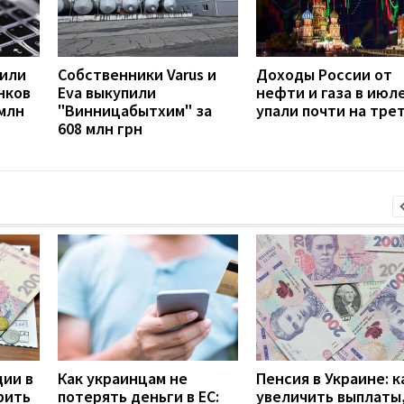
вили
Собственники Varus и
Доходы России от
нков
Eva выкупили
нефти и газа в июл
 млн
"Винницабытхим" за
упали почти на тре
608 млн грн
дии в
Как украинцам не
Пенсия в Украине: к
рить
потерять деньги в ЕС:
увеличить выплаты,