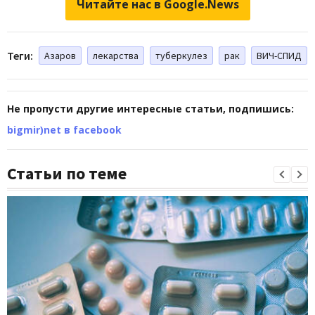
Читайте нас в Google.News
Теги:
Азаров
лекарства
туберкулез
рак
ВИЧ-СПИД
Не пропусти другие интересные статьи, подпишись:
bigmir)net в facebook
Статьи по теме