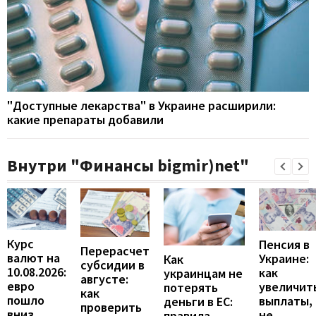
"Доступные лекарства" в Украине расширили:
какие препараты добавили
Внутри "Финансы bigmir)net"
Курс
Пенсия в
Перерасчет
валют на
Украине:
Как
субсидии в
10.08.2026:
как
украинцам не
августе:
евро
увеличит
потерять
как
пошло
выплаты,
деньги в ЕС:
проверить
вниз
не
правила