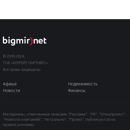
© 2000-2024,
ТОВ «КЕПРЕЙТ ПАРТНЕРС».
Все права защищены.
Афиша
Недвижимость
Новости
Финансы
Материалы, отмеченные знаками "Реклама", "PR", "Спецпроект",
"Новости компаний", "Актуально", "Промо", публикуются на
правах рекламы.