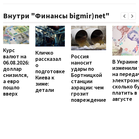
Внутри "Финансы bigmir)net"
Курс
Кличко
валют на
Россия
рассказал
В Украине
06.08.2026:
наносит
о
изменили
доллар
удары по
подготовке
на переда
снизился,
Бортницкой
Киева к
электроэн
а евро
станции
зиме:
сколько б
пошло
аэрации: чем
детали
платить в
вверх
грозит
августе
повреждение