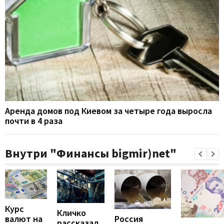
Аренда домов под Киевом за четыре года выросла
почти в 4 раза
Внутри "Финансы bigmir)net"
Курс
Кличко
валют на
Россия
рассказал