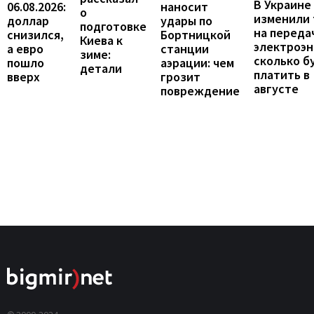
В Украине
06.08.2026:
наносит
о
изменили
доллар
удары по
подготовке
на переда
снизился,
Бортницкой
Киева к
электроэн
а евро
станции
зиме:
сколько б
пошло
аэрации: чем
детали
платить в
вверх
грозит
августе
повреждение