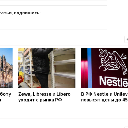
татьи, подпишись:
аботу
Zewa, Libresse и Libero
В РФ Nestle и Unilev
а
уходят с рынка РФ
повысят цены до 4