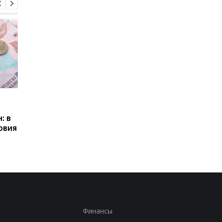
Пенсии для украинцев в
Банки усилили
Польше: кто может
контроль переводов:
: в
получать выплаты
какие операции мог
овия
заблокировать карт
Финансы