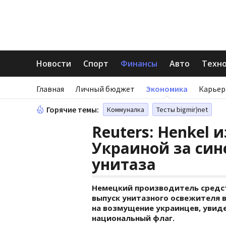
Новости
Спорт
Финансы
Авто
Техн
Главная
Личный бюджет
Экономика
Карьер
Горячие темы:
Коммуналка
Тесты bigmir)net
Reuters: Henkel 
Украиной за си
унитаза
Немецкий производитель средст
выпуск унитазного освежителя в
на возмущение украинцев, увид
национальный флаг.