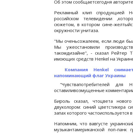
Об этом сообщаетсегодня авторите
Рекламный клип спродукцией H
российском телевидении ,котор
сюжетом, в котором сине-желтыйс
окружности унитаза.
"Мы оченьсожалеем, если люди был
Мы ужеостановили производст
такомдизайне", - сказал Рейтер 
имоющих средств Henkel на Украине
Компания Henkel снима
напоминающий флаг Украины
"Чувствапотребителей для He
оставиливозмущенные комментарии 
Бироль сказал, чтоцвета новог
двуколором: синий цветстикера си
запах которого частоиспользуется 
Напомним, что вавгусте украински
музыкантамериканской поп-панк 