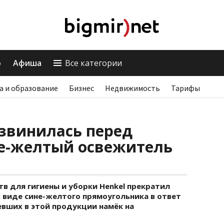
о
Афиша
Все категории
а и образование
Бизнес
Недвижимость
Тарифы
извинилась перед
не-желтый освежитель
в для гигиены и уборки Henkel прекратил
 виде сине-желтого прямоугольника в ответ
евших в этой продукции намёк на