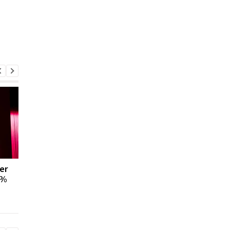
er
Экспорт аграрной
Сниженную ставку 
5%
продукции: Украина
на сельхозпродукци
побила собственный
Украине отменили
рекорд