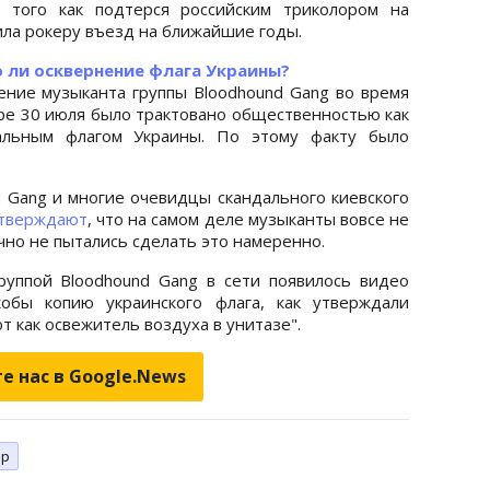
е того как подтерся российским триколором на
ила рокеру въезд на ближайшие годы.
о ли осквернение флага Украины?
ние музыканта группы Bloodhound Gang во время
тре 30 июля было трактовано общественностью как
нальным флагом Украины. По этому факту было
 Gang и многие очевидцы скандального киевского
тверждают
, что на самом деле музыканты вовсе не
чно не пытались сделать это намеренно.
руппой Bloodhound Gang в сети появилось видео
кобы копию украинского флага, как утверждали
т как освежитель воздуха в унитазе".
е нас в Google.News
ор