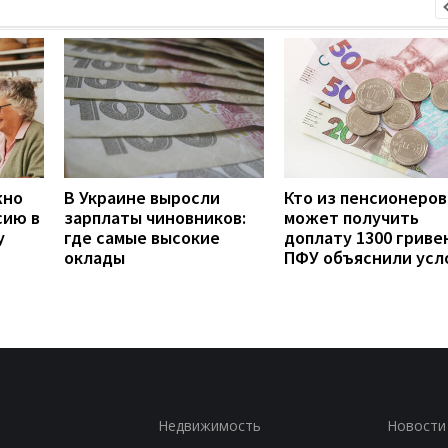
жно
В Украине выросли
Кто из пенсионеров
сию в
зарплаты чиновников:
может получить
у
где самые высокие
доплату 1300 гривен
оклады
ПФУ объяснили усл
Недвижимость
Новости