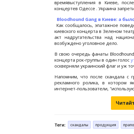
времявыступления в Киеве, посл
концертев Одессе . Украина запрет
Bloodhound Gang в Киеве: а был
Как сообщалось, эпатажное поведе
киевского концерта в Зеленом теа
акт надругательства над нацио
возбуждено уголовное дело.
В свою очередь фанаты Bloodhound
концерта рок-группы в один голос
у
оскверняли украинский флаг и уж то
Напомним, что после скандала с г
рекламного ролика, в котором я
интернет-пользователи, "использую
Читайт
Теги:
скандалы
продукция
прап