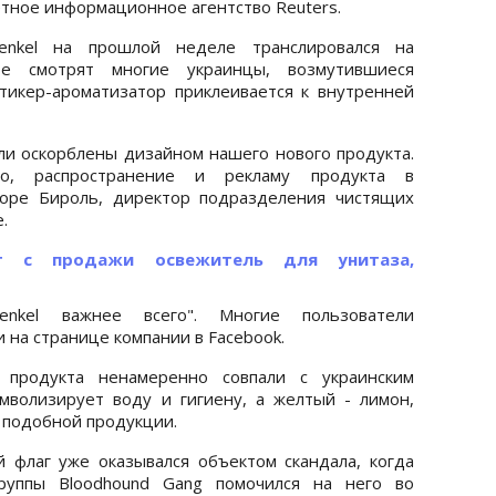
тное информационное агентство Reuters.
enkel на прошлой неделе транслировался на
ое смотрят многие украинцы, возмутившиеся
тикер-ароматизатор приклеивается к внутренней
и оскорблены дизайном нашего нового продукта.
во, распространение и рекламу продукта в
Торе Бироль, директор подразделения чистящих
.
ет с продажи освежитель для унитаза,
nkel важнее всего". Многие пользователи
на странице компании в Facebook.
о продукта ненамеренно совпали с украинским
мволизирует воду и гигиену, а желтый - лимон,
в подобной продукции.
й флаг уже оказывался объектом скандала, когда
группы Bloodhound Gang помочился на него во