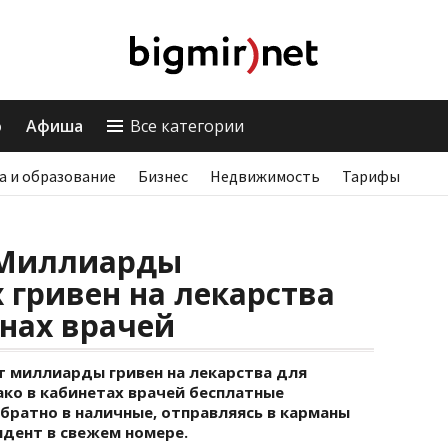
о
Афиша
Все категории
а и образование
Бизнес
Недвижимость
Тарифы
 Миллиарды
 гривен на лекарства
нах врачей
 миллиарды гривен на лекарства для
ко в кабинетах врачей бесплатные
ратно в наличные, отправляясь в карманы
ндент в свежем номере.