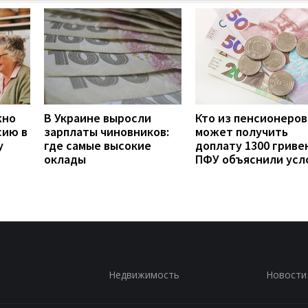
жно
В Украине выросли
Кто из пенсионеров
сию в
зарплаты чиновников:
может получить
у
где самые высокие
доплату 1300 гривен
оклады
ПФУ объяснили усл
Недвижимость
Новости