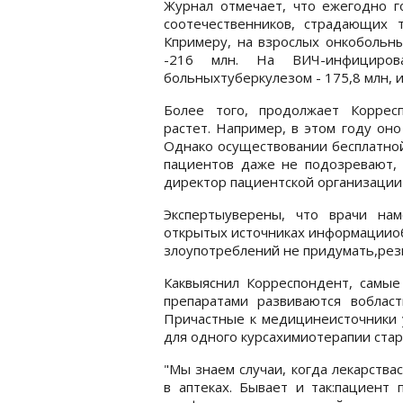
Журнал отмечает, что ежегодно г
соотечественников, страдающих 
Кпримеру, на взрослых онкобольны
-216 млн. На ВИЧ-инфициро
больныхтуберкулезом - 175,8 млн, и
Более того, продолжает Коррес
растет. Например, в этом году оно
Однако осуществовании бесплатн
пациентов даже не подозревают,
директор пациентской организаци
Экспертыуверены, что врачи на
открытых источниках информацииоб
злоупотреблений не придумать,ре
Каквыяснил Корреспондент, самы
препаратами развиваются вобласт
Причастные к медицинеисточники 
для одного курсахимиотерапии старт
"Мы знаем случаи, когда лекарства
в аптеках. Бывает и так:пациент 