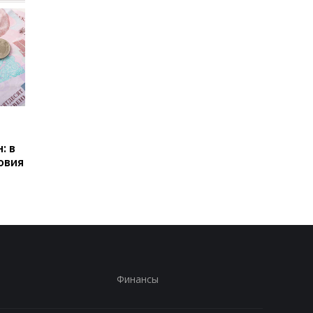
Пенсии для украинцев в
Банки усилили
Польше: кто может
контроль переводов:
: в
получать выплаты
какие операции мог
овия
заблокировать карт
Финансы