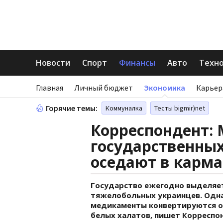
Новости
Спорт
Финансы
Авто
Техн
Главная
Личный бюджет
Экономика
Карьер
Горячие темы:
Коммуналка
Тесты bigmir)net
Корреспондент:
государственных
оседают в карма
Государство ежегодно выделяет
тяжелобольных украинцев. Одна
медикаменты конвертируются об
белых халатов, пишет Корреспо