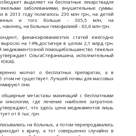
осбюджет выделяет на бесплатные лекарствадля
тяжелыми заболеваниями, внушительные суммы.
х в 2013 году полагалось 230 млн грн., на детей
ванных и того больше - 305,5 млн, на
, наконец, на больных гемофилией - 63,6 млн грн.
пондент, финансированиеэтих статей ежегодно
 выросло на 14%,достигнув в целом 2,1 млрд грн.
ой медикаментозной помощибольшинство тяжелых
 утверждает ОльгаСтефанишина, исполнительный
и ЮКАБ.
меренно молчат о бесплатных препаратах, а в
 этом не существует. Лучшей почвы для массовых
зюмируют они.
е обширные метастазы махинаций с бесплатными
и онкологии, где лечение наиболее затратное.
утверждают, что здесь цена медикаментов лишь
ует от 6 тыс. грн.
списывались на больных, а потом перепродавались
приходит к врачу, а тот совершенно случайно в