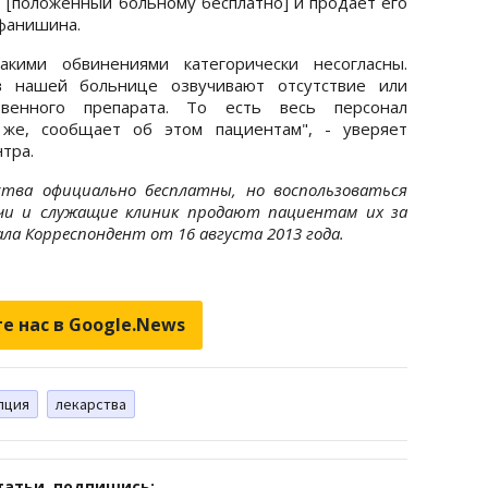
[положенный больному бесплатно] и продает его
ефанишина.
кими обвинениями категорически несогласны.
 нашей больнице озвучивают отсутствие или
твенного препарата. То есть весь персонал
 же, сообщает об этом пациентам", - уверяет
тра.
ства официально бесплатны, но воспользоваться
ачи и служащие клиник продают пациентам их за
ла Корреспондент от 16 августа 2013 года.
е нас в Google.News
пция
лекарства
татьи, подпишись: