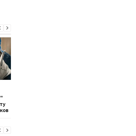
Сколько украинцев
Трамп пообещал
считают страну
снизить цены на
"
безнадежно
лекарства в США на 
ту
коррумпированной:
80%
ков
опрос