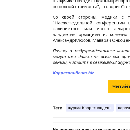
шкафчике находит нужныйпрепарат 
по полной стоимости", - говоритСт
Со своей стороны, медики с та
"Наеженедельной конференции в
наличиетого или иного лекарс
владеетинформацией и, конечно
АлександрКлюсов, главврач Онкоцен
Почему в медучрежденияхвсе лекар
могут ими далеко не все,и как вр
деньги, читайте в свежем№32 журна
Корреспондент.biz
Читайт
Теги:
журнал Корреспондент
корру
Не пропусти другие интересные с