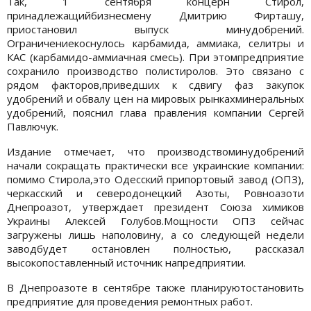
Так, 1 сентября концерн Стирол,
принадлежащийбизнесмену Дмитрию Фирташу,
приостановил выпуск минудобрений.
Ограничениекоснулось карбамида, аммиака, селитры и
КАС (карбамидо-аммиачная смесь). При этомпредприятие
сохранило производство полистиролов. Это связано с
рядом факторов,приведших к сдвигу фаз закупок
удобрений и обвалу цен на мировых рынкахминеральных
удобрений, пояснил глава правления компании Сергей
Павлючук.
Издание отмечает, что производствоминудобрений
начали сокращать практически все украинские компании:
помимо Стирола,это Одесский припортовый завод (ОПЗ),
черкасский и северодонецкий Азоты, Ровноазоти
Днепроазот, утверждает президент Союза химиков
Украины Алексей Голубов.Мощности ОПЗ сейчас
загружены лишь наполовину, а со следующей недели
заводбудет остановлен полностью, рассказал
высокопоставленный источник напредприятии.
В Днепроазоте в сентябре также планируютостановить
предприятие для проведения ремонтных работ.