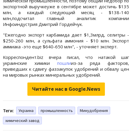
химической промышленности, поэтому общий недобор по
экспортной выручкеуже в сентябре может достичь $135
млн, а каждый следующий месяц - $138-140
млн,подсчитал главный аналитик компании
Инфоиндустрия Дмитрий Гордейчук.
"Ежегодно экспорт карбамида дает $1,3млрд, селитры -
$250-260 млн, а сульфата аммония - $10 млн. Экспорт
аммиака -это еще $640-650 млн", - уточняет эксперт.
Корреспондент.biz вчера писал, что натакой шаг
украинские химики
пошли
из-за ряда факторов,
приведших к сдвигу фаззакупок удобрений и обвалу цен
на мировых рынках минеральных удобрений.
Читайте нас в Google.News
Теги:
Украина
промышленность
Минудобрения
химический завод