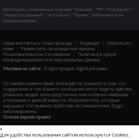
Материалы, отмеченные знаками "Реклама", "PR", "Спецпроект",
"Новости компаний", "Актуально", "Промо", публикуются на
правах рекламы.
Наши контакты и схема проезда
|
Редакция
|
Связаться с
нами
|
Разместить свои видеоматериалы
|
Пользовательское Соглашение
|
Политика в сфере
конфиденциальности и персональных данных
Реклама на сайте:
Отдел продаж digital рекламы
Оставляя комментарий, пожалуйста, помните о том, что
содержание и тон Вашего сообщения могут задеть чувства
реальных людей, непосредственно или косвенно имеющих
отношение к данной новости. Пользователи, которые
нарушают эти правила грубо или систематически, будут
заблокированы.
Полная версия правил
x
Для удобства пользования сайтом используются Cookies.