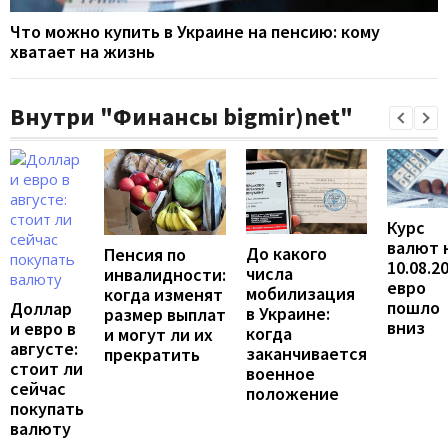
Что можно купить в Украине на пенсию: кому
хватает на жизнь
Внутри "Финансы bigmir)net"
Курс
валют 
До какого
Пенсия по
10.08.2
числа
инвалидности:
евро
мобилизация
когда изменят
пошло
Доллар
в Украине:
размер выплат
вниз
и евро в
когда
и могут ли их
августе:
заканчивается
прекратить
стоит ли
военное
сейчас
положение
покупать
валюту