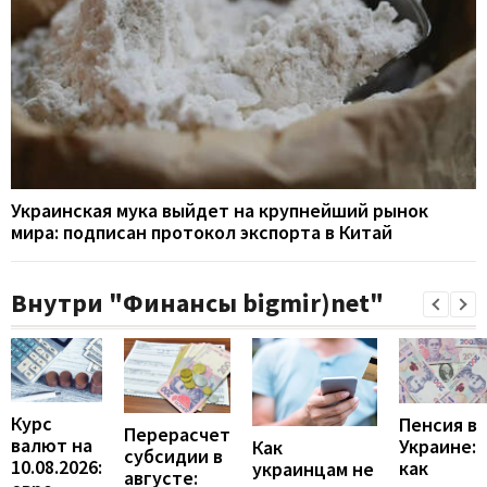
Украинская мука выйдет на крупнейший рынок
мира: подписан протокол экспорта в Китай
Внутри "Финансы bigmir)net"
Курс
Пенсия в
Перерасчет
валют на
Украине:
Как
субсидии в
10.08.2026:
как
украинцам не
августе: