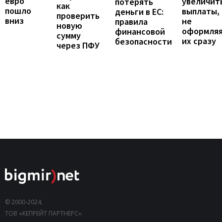
евро
увеличит
потерять
как
пошло
выплаты,
деньги в ЕС:
проверить
вниз
не
правила
новую
оформля
финансовой
сумму
их сразу
безопасности
через ПФУ
© 2000-2024,
ТОВ «КЕПРЕЙТ ПАРТНЕРС».