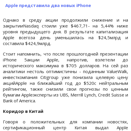
Apple представила два новых iPhone
Однако в среду акции продолжили снижение и на
закрытииNasdaq стоили уже $467,71- на 5,44% ниже
уровня предыдущего дня. В результате капитализация
Apple всегоза день уменьшилась на $24,5млрд и
составила $424,9млрд.
Стоит напомнить, что после прошлогодней презентации
iPhone 5акции Apple, напротив, взлетели до
исторического максимума в $705 долларов. На сей раз
аналитики нестоль оптимистичны - поданным ValueWalk,
инвесткомпания Citigroup уже понизила целевую цену
акцийApple на ближайший год до $520с нейтральным
рейтингом, также снизили свои прогнозы по ценным
бумагам Appleэксперты из UBS, Merrill Lynch, Credit Suisse и
Bank of America.
Коридор в Китай
Говоря о положительных для компании новостях,
сертификационный центр Китая выдал Apple