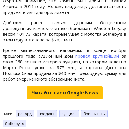
Обратим внимание, что камень был добыт в Южной
Африке в 2011 году. Новому владельцу достанется честь
придумать имя для бриллианта.
Добавим, ранее самым дорогим бесцветным
драгоценным камнем считался бриллиант Winston Legasy
весом 101,73 карата, который ушел с молотка Sotheby's в
этом году в Женеве за $26,7 млн.
Кроме вышесказанного напомним, в конце ноября
прошлого года ауционный дом
провел крупнейший
за
свою 268-летнюю историю аукцион, на котором полотно
Марка Ротко ушло за $75 млн, а картина Джексона
Поллока была продана за $40 млн - рекордную сумму для
работ американского абстракциониста.
Читайте нас в Google.News
Теги:
рекорд
продажа
аукцион
бриллианты
Sotheby`s