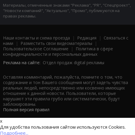
Материалы, отмеченные знаками "Реклама", "PR", "Спецпроект",
"Новости компаний", "Актуально", "Промо", публикуются на
правах рекламы.
Наши контакты и схема проезда
|
Редакция
|
Связаться с
нами
|
Разместить свои видеоматериалы
|
Пользовательское Соглашение
|
Политика в сфере
конфиденциальности и персональных данных
Реклама на сайте:
Отдел продаж digital рекламы
Оставляя комментарий, пожалуйста, помните о том, что
содержание и тон Вашего сообщения могут задеть чувства
реальных людей, непосредственно или косвенно имеющих
отношение к данной новости. Пользователи, которые
нарушают эти правила грубо или систематически, будут
заблокированы.
Полная версия правил
x
Для удобства пользования сайтом используются Cookies.
Подробнее...