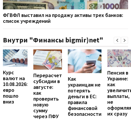
ФГВФЛ выставил на продажу активы трех банков:
список учреждений
Внутри "Финансы bigmir)net"
Курс
Пенсия в
Перерасчет
валют на
Украине:
Как
субсидии в
10.08.2026:
как
украинцам не
августе:
евро
увеличит
потерять
как
пошло
выплаты,
деньги в ЕС:
проверить
вниз
не
правила
новую
оформля
финансовой
сумму
их сразу
безопасности
через ПФУ