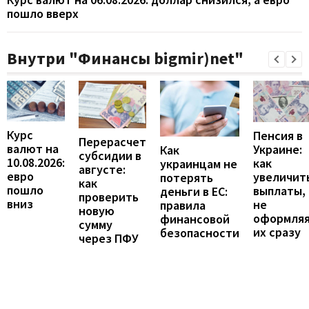
пошло вверх
Внутри "Финансы bigmir)net"
Курс
Пенсия в
Перерасчет
валют на
Украине:
Как
субсидии в
10.08.2026:
как
украинцам не
августе:
евро
увеличит
потерять
как
пошло
выплаты,
деньги в ЕС:
проверить
вниз
не
правила
новую
оформля
финансовой
сумму
их сразу
безопасности
через ПФУ