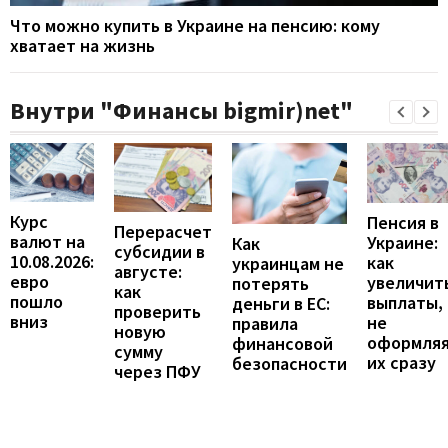
Что можно купить в Украине на пенсию: кому
хватает на жизнь
Внутри "Финансы bigmir)net"
Курс
Пенсия в
Перерасчет
валют на
Украине:
Как
субсидии в
10.08.2026:
как
украинцам не
августе:
евро
увеличит
потерять
как
пошло
выплаты,
деньги в ЕС:
проверить
вниз
не
правила
новую
оформля
финансовой
сумму
их сразу
безопасности
через ПФУ