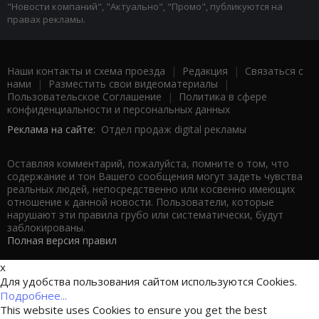
"Новости компаний", "Актуально", "Промо", публикуются на
правах рекламы.
Наши контакты и схема проезда
|
Редакция
|
Связаться с
нами
|
Разместить свои видеоматериалы
|
Пользовательское Соглашение
|
Политика в сфере
конфиденциальности и персональных данных
Реклама на сайте:
Отдел продаж digital рекламы
Оставляя комментарий, пожалуйста, помните о том, что
содержание и тон Вашего сообщения могут задеть чувства
реальных людей, непосредственно или косвенно имеющих
отношение к данной новости. Пользователи, которые
нарушают эти правила грубо или систематически, будут
заблокированы.
Полная версия правил
x
Для удобства пользования сайтом используются Cookies.
Подробнее...
This website uses Cookies to ensure you get the best