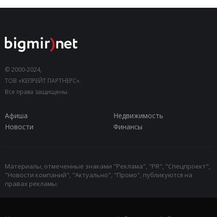
© 2000-2024,
ТОВ «КЕПРЕЙТ ПАРТНЕРС».
Все права защищены.
Афиша
Недвижимость
Новости
Финансы
Материалы, отмеченные знаками "Реклама", "PR", "Спецпроект",
"Новости компаний", "Актуально", "Промо", публикуются на
правах рекламы.