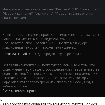
Материалы, отмеченные знаками "Реклама", "PR", "Спецпроект",
"Новости компаний", "Актуально", "Промо", публикуются на
правах рекламы.
Наши контакты и схема проезда
|
Редакция
|
Связаться с
нами
|
Разместить свои видеоматериалы
|
Пользовательское Соглашение
|
Политика в сфере
конфиденциальности и персональных данных
Реклама на сайте:
Отдел продаж digital рекламы
Оставляя комментарий, пожалуйста, помните о том, что
содержание и тон Вашего сообщения могут задеть чувства
реальных людей, непосредственно или косвенно имеющих
отношение к данной новости. Пользователи, которые
нарушают эти правила грубо или систематически, будут
заблокированы.
Полная версия правил
x
Для удобства пользования сайтом используются Cookies.