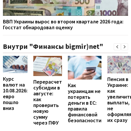
ВВП Украины вырос во втором квартале 2026 года:
Госстат обнародовал оценку
Внутри "Финансы bigmir)net"
Курс
Пенсия в
Перерасчет
валют на
Украине:
Как
субсидии в
10.08.2026:
как
украинцам не
августе:
евро
увеличит
потерять
как
пошло
выплаты,
деньги в ЕС:
проверить
вниз
не
правила
новую
оформля
финансовой
сумму
их сразу
безопасности
через ПФУ