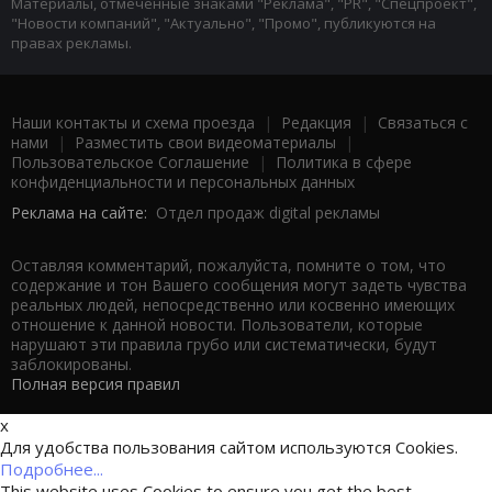
Материалы, отмеченные знаками "Реклама", "PR", "Спецпроект",
"Новости компаний", "Актуально", "Промо", публикуются на
правах рекламы.
Наши контакты и схема проезда
|
Редакция
|
Связаться с
нами
|
Разместить свои видеоматериалы
|
Пользовательское Соглашение
|
Политика в сфере
конфиденциальности и персональных данных
Реклама на сайте:
Отдел продаж digital рекламы
Оставляя комментарий, пожалуйста, помните о том, что
содержание и тон Вашего сообщения могут задеть чувства
реальных людей, непосредственно или косвенно имеющих
отношение к данной новости. Пользователи, которые
нарушают эти правила грубо или систематически, будут
заблокированы.
Полная версия правил
x
Для удобства пользования сайтом используются Cookies.
Подробнее...
This website uses Cookies to ensure you get the best