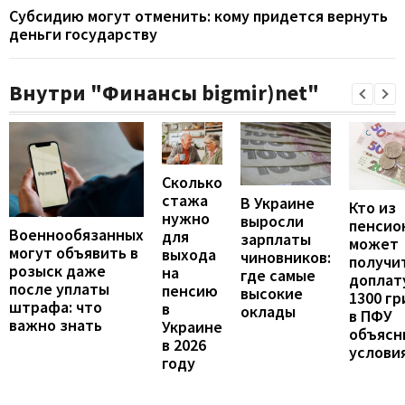
Субсидию могут отменить: кому придется вернуть
деньги государству
Внутри "Финансы bigmir)net"
Сколько
стажа
В Украине
Кто из
нужно
выросли
пенсио
Военнообязанных
для
зарплаты
может
могут объявить в
выхода
чиновников:
получи
розыск даже
на
где самые
доплат
после уплаты
пенсию
высокие
1300 гр
штрафа: что
в
оклады
в ПФУ
важно знать
Украине
объясн
в 2026
услови
году