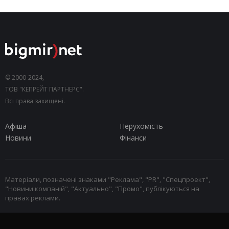
© 2000-2024,
ТОВ "КЕПРЕЙТ ПАРТНЕРС".
Всі права захищені.
Афіша
Нерухомість
Новини
Фінанси
Матеріали, позначені знаками "Реклама", "PR", "Спецпроект",
"Новини компаній", "Актуально", "Промо", публікуються на
правах реклами.