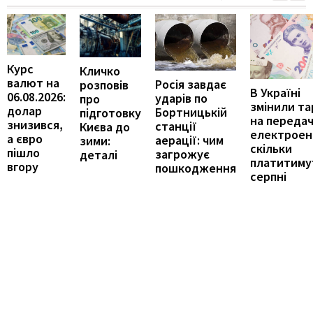
Курс
Кличко
валют на
Росія завдає
розповів
В Україні
06.08.2026:
ударів по
про
змінили т
долар
Бортницькій
підготовку
на переда
знизився,
станції
Києва до
електроене
а євро
аерації: чим
зими:
скільки
пішло
загрожує
деталі
платитиму
вгору
пошкодження
серпні