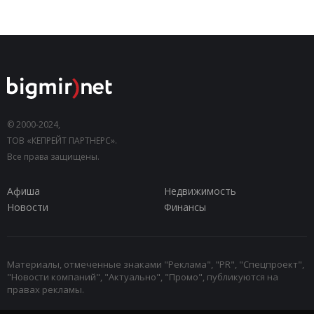
© 2000-2024,
ТОВ «КЕПРЕЙТ ПАРТНЕРС».
Все права защищены.
Афиша
Недвижимость
Новости
Финансы
Материалы, отмеченные знаками "Реклама", "PR", "Спецпроект",
"Новости компаний", "Актуально", "Промо", публикуются на
правах рекламы.