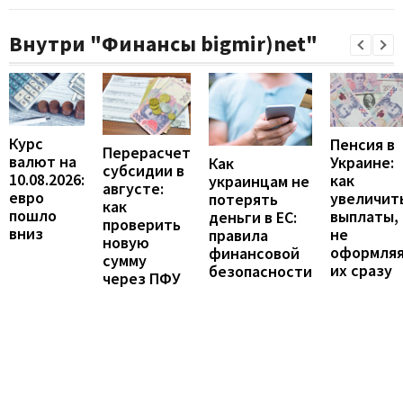
Внутри "Финансы bigmir)net"
Курс
Пенсия в
Перерасчет
валют на
Украине:
Как
субсидии в
10.08.2026:
как
украинцам не
августе:
евро
увеличит
потерять
как
пошло
выплаты,
деньги в ЕС:
проверить
вниз
не
правила
новую
оформля
финансовой
сумму
их сразу
безопасности
через ПФУ