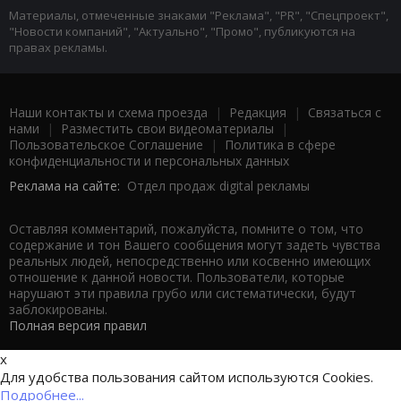
Материалы, отмеченные знаками "Реклама", "PR", "Спецпроект",
"Новости компаний", "Актуально", "Промо", публикуются на
правах рекламы.
Наши контакты и схема проезда
|
Редакция
|
Связаться с
нами
|
Разместить свои видеоматериалы
|
Пользовательское Соглашение
|
Политика в сфере
конфиденциальности и персональных данных
Реклама на сайте:
Отдел продаж digital рекламы
Оставляя комментарий, пожалуйста, помните о том, что
содержание и тон Вашего сообщения могут задеть чувства
реальных людей, непосредственно или косвенно имеющих
отношение к данной новости. Пользователи, которые
нарушают эти правила грубо или систематически, будут
заблокированы.
Полная версия правил
x
Для удобства пользования сайтом используются Cookies.
Подробнее...