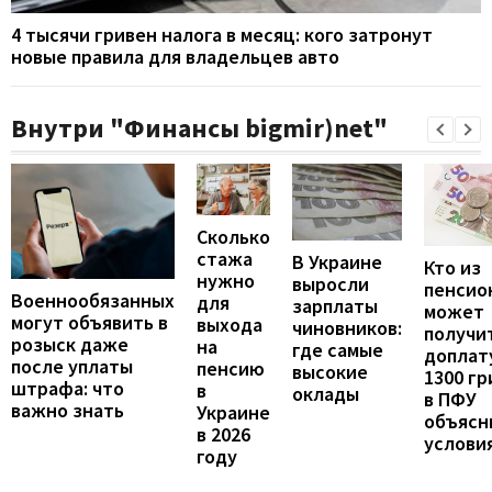
4 тысячи гривен налога в месяц: кого затронут
новые правила для владельцев авто
Внутри "Финансы bigmir)net"
Сколько
стажа
В Украине
Кто из
нужно
выросли
пенсио
Военнообязанных
для
зарплаты
может
могут объявить в
выхода
чиновников:
получи
розыск даже
на
где самые
доплат
после уплаты
пенсию
высокие
1300 гр
штрафа: что
в
оклады
в ПФУ
важно знать
Украине
объясн
в 2026
услови
году