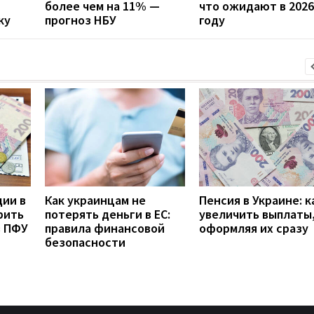
более чем на 11% —
что ожидают в 2026
ку
прогноз НБУ
году
дии в
Как украинцам не
Пенсия в Украине: к
рить
потерять деньги в ЕС:
увеличить выплаты,
з ПФУ
правила финансовой
оформляя их сразу
безопасности