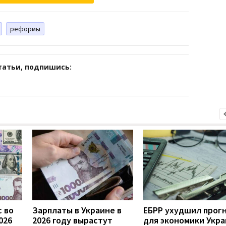
реформы
татьи, подпишись:
 во
Зарплаты в Украине в
ЕБРР ухудшил прог
026
2026 году вырастут
для экономики Укра