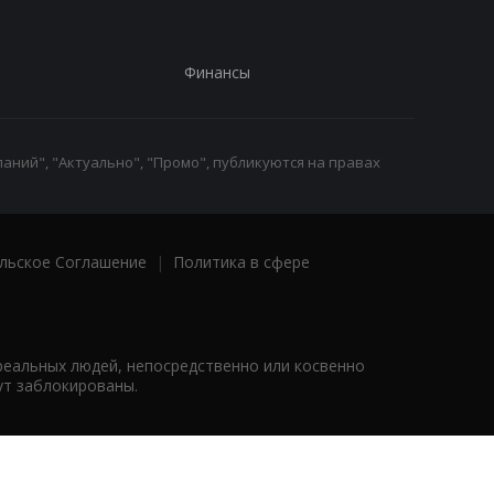
Финансы
аний", "Актуально", "Промо", публикуются на правах
льское Соглашение
|
Политика в сфере
реальных людей, непосредственно или косвенно
ут заблокированы.