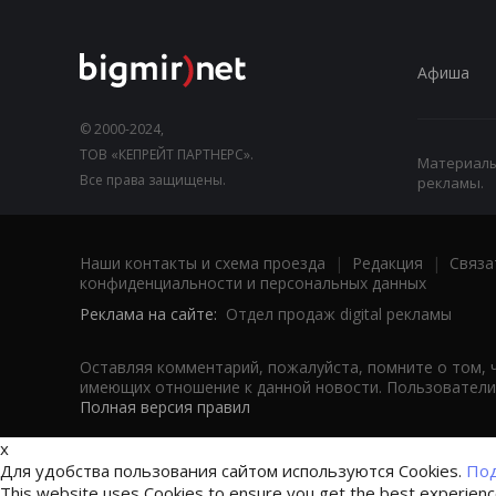
Афиша
© 2000-2024,
ТОВ «КЕПРЕЙТ ПАРТНЕРС».
Материалы,
Все права защищены.
рекламы.
Наши контакты и схема проезда
|
Редакция
|
Связа
конфиденциальности и персональных данных
Реклама на сайте:
Отдел продаж digital рекламы
Оставляя комментарий, пожалуйста, помните о том, 
имеющих отношение к данной новости. Пользователи,
Полная версия правил
x
Для удобства пользования сайтом используются Cookies.
Под
This website uses Cookies to ensure you get the best experien