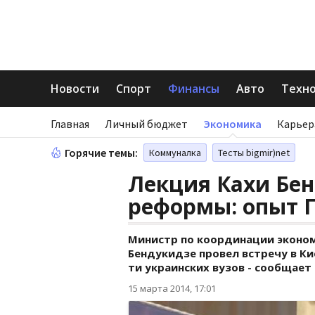
Новости
Спорт
Финансы
Авто
Техн
Главная
Личный бюджет
Экономика
Карьер
Горячие темы:
Коммуналка
Тесты bigmir)net
Лекция Кахи Бе
реформы: опыт 
Министр по координации экономи
Бендукидзе провел встречу в К
ти украинских вузов - сообщает
15 марта 2014, 17:01