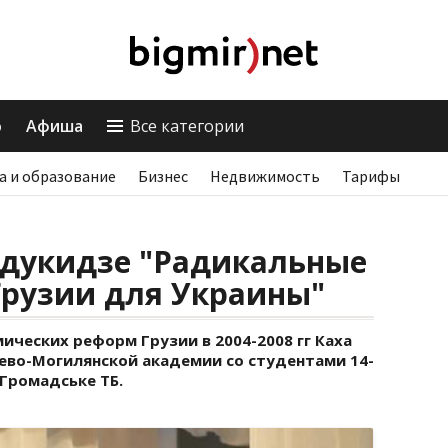
о
Афиша
Все категории
а и образование
Бизнес
Недвижимость
Тарифы
ндукидзе "Радикальные
Грузии для Украины"
ческих реформ Грузии в 2004-2008 гг Каха
иево-Могилянской академии со студентами 14-
 Громадське ТБ.