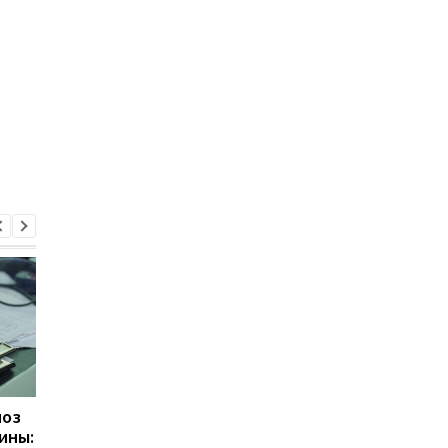
ноз
Украина и ЕС обсудили
Украина и Испания
ины:
будущее режима
упростили процедур