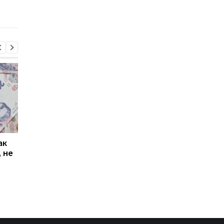
временной защиты для
реадмиссии: что
украинских беженцев
изменится для граж
ак
Проезд по 30 грн в
Выплата 3100 грн ко
 не
Киеве: почему
Дню Независимости
работники с низкими
кому нужно подать
зарплатами уходят с
заявление в ПФУ
работы