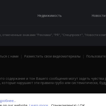
Недвижимость
Новости
 отмеченные знаками "Реклама", "PR", "Спецпроект", "Новости комп
ться с нами
|
Разместить свои видеоматериалы
|
Пользовате
что содержание и тон Вашего сообщения могут задеть чувства 
 которые нарушают эти правила грубо или систематически, буд
робнее...
ce on our website.
Learn more...
Ознакомлен(а) / OK