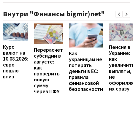
Внутри "Финансы bigmir)net"
Курс
Пенсия в
Перерасчет
валют на
Украине:
Как
субсидии в
10.08.2026:
как
украинцам не
августе:
евро
увеличит
потерять
как
пошло
выплаты,
деньги в ЕС:
проверить
вниз
не
правила
новую
оформля
финансовой
сумму
их сразу
безопасности
через ПФУ