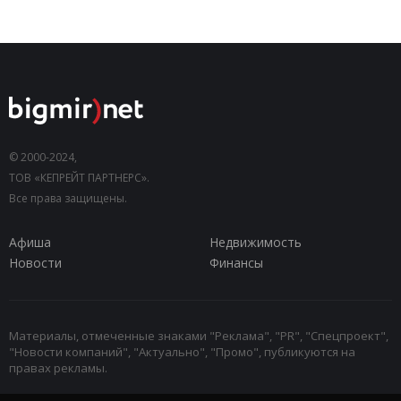
© 2000-2024,
ТОВ «КЕПРЕЙТ ПАРТНЕРС».
Все права защищены.
Афиша
Недвижимость
Новости
Финансы
Материалы, отмеченные знаками "Реклама", "PR", "Спецпроект",
"Новости компаний", "Актуально", "Промо", публикуются на
правах рекламы.