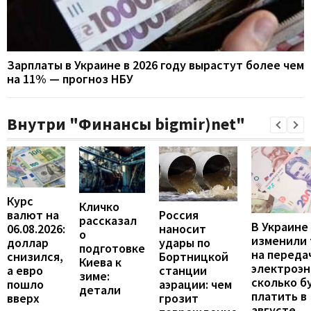
Зарплаты в Украине в 2026 году вырастут более чем
на 11% — прогноз НБУ
Внутри "Финансы bigmir)net"
Курс
Кличко
валют на
Россия
рассказал
В Украине
06.08.2026:
наносит
о
изменили
доллар
удары по
подготовке
на переда
снизился,
Бортницкой
Киева к
электроэн
а евро
станции
зиме:
сколько б
пошло
аэрации: чем
детали
платить в
вверх
грозит
августе