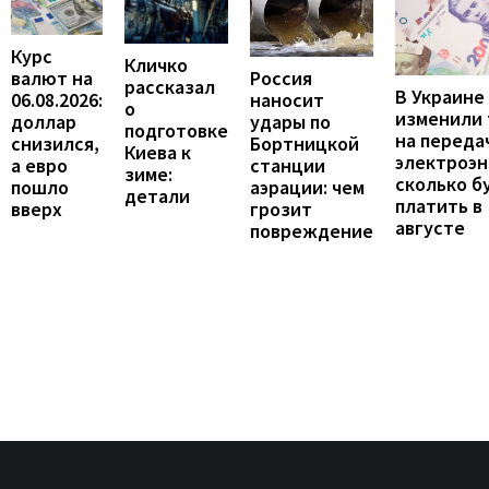
Курс
Кличко
валют на
Россия
рассказал
В Украине
06.08.2026:
наносит
о
изменили
доллар
удары по
подготовке
на переда
снизился,
Бортницкой
Киева к
электроэн
а евро
станции
зиме:
сколько б
пошло
аэрации: чем
детали
платить в
вверх
грозит
августе
повреждение