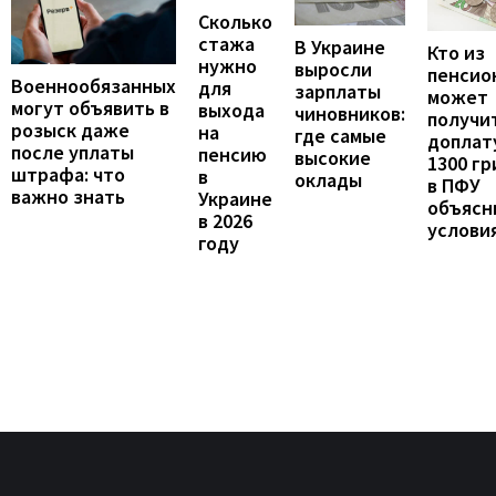
Сколько
стажа
В Украине
Кто из
нужно
выросли
пенсио
Военнообязанных
для
зарплаты
может
могут объявить в
выхода
чиновников:
получи
розыск даже
на
где самые
доплат
после уплаты
пенсию
высокие
1300 гр
штрафа: что
в
оклады
в ПФУ
важно знать
Украине
объясн
в 2026
услови
году