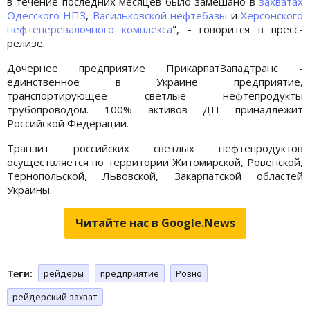
в течение последних месяцев было замешано в
захватах
Одесского НПЗ
,
Васильковской нефтебазы
и
Херсонского
нефтеперевалочного комплекса
", - говорится в пресс-
релизе.
Дочернее предприятие ПрикарпатЗападтранс -
единственное в Украине предприятие,
транспортирующее светлые нефтепродукты
трубопроводом. 100% активов ДП принадлежит
Российской Федерации.
Транзит российских светлых нефтепродуктов
осуществляется по территории Житомирской, Ровенской,
Тернопольской, Львовской, Закарпатской областей
Украины.
Читайте нас в Google.News
Теги:
рейдеры
предприятие
Ровно
рейдерский захват