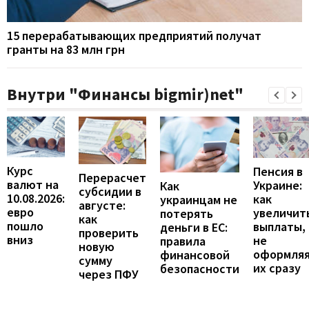
15 перерабатывающих предприятий получат
гранты на 83 млн грн
Внутри "Финансы bigmir)net"
Курс
Пенсия в
Перерасчет
валют на
Украине:
Как
субсидии в
10.08.2026:
как
украинцам не
августе:
евро
увеличит
потерять
как
пошло
выплаты,
деньги в ЕС:
проверить
вниз
не
правила
новую
оформля
финансовой
сумму
их сразу
безопасности
через ПФУ