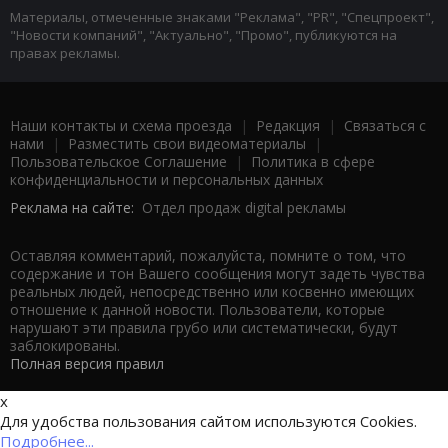
Материалы, отмеченные знаками "Реклама", "PR", "Спецпроект",
"Новости компаний", "Актуально", "Промо", публикуются на
правах рекламы.
Наши контакты и схема проезда
|
Редакция
|
Связаться с
нами
|
Разместить свои видеоматериалы
|
Пользовательское Соглашение
|
Политика в сфере
конфиденциальности и персональных данных
Реклама на сайте:
Отдел продаж digital рекламы
Оставляя комментарий, пожалуйста, помните о том, что
содержание и тон Вашего сообщения могут задеть чувства
реальных людей, непосредственно или косвенно имеющих
отношение к данной новости. Пользователи, которые
нарушают эти правила грубо или систематически, будут
заблокированы.
Полная версия правил
x
Для удобства пользования сайтом используются Cookies.
Подробнее...