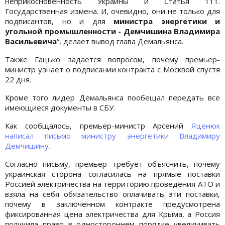
неприкосновенность Украины и Статья 111.
Государственная измена. И, очевидно, они не только для
подписантов, но и для
министра энергетики и
угольной промышленности - Демчишина Владимира
Васильевича
“, делает вывод глава Демальянса.
Также Гацько задается вопросом, почему премьер-
министр узнает о подписании контракта с Москвой спустя
22 дня.
Кроме того лидер Демальянса пообещал передать все
имеющиеся документы в СБУ.
Как сообщалось, премьер-министр Арсений
Яценюк
написал письмо министру энергетики Владимиру
Демчишину.
Согласно письму, премьер требует объяснить, почему
украинская сторона согласилась на прямые поставки
Россией электричества на территорию проведения АТО и
взяла на себя обязательство оплачивать эти поставки,
почему в заключенном контракте предусмотрена
фиксированная цена электричества для Крыма, а Россия
получила право в одностороннем порядке увеличивать