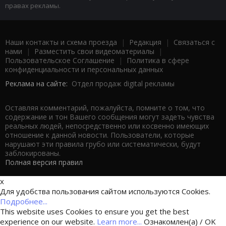
правах рекламы.
Наши контакты и схема проезда
|
Редакция
|
Связаться с
нами
|
Разместить свои видеоматериалы
|
Пользовательское Соглашение
|
Политика в сфере
конфиденциальности и персональных данных
Реклама на сайте:
Отдел продаж digital рекламы
Оставляя комментарий, пожалуйста, помните о том, что
содержание и тон Вашего сообщения могут задеть чувства
реальных людей, непосредственно или косвенно имеющих
отношение к данной новости. Пользователи, которые
нарушают эти правила грубо или систематически, будут
заблокированы.
Полная версия правил
x
Для удобства пользования сайтом используются Cookies.
Подробнее...
This website uses Cookies to ensure you get the best
experience on our website.
Learn more...
Ознакомлен(а) / OK