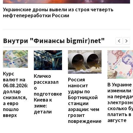
Украинские дроны вывели из строя четверть
нефтепереработки России
Внутри "Финансы bigmir)net"
Курс
Кличко
валют на
Россия
рассказал
В Украине
06.08.2026:
наносит
о
изменили
доллар
удары по
подготовке
на переда
снизился,
Бортницкой
Киева к
электроэн
а евро
станции
зиме:
сколько б
пошло
аэрации: чем
детали
платить в
вверх
грозит
августе
повреждение