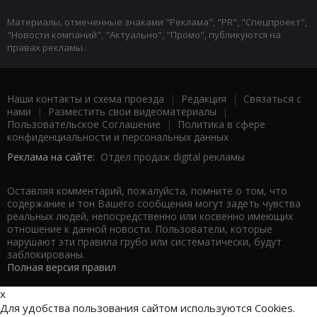
Материалы, отмеченные знаками "Реклама", "PR", "Спецпроект",
"Новости компаний", "Актуально", "Промо", публикуются на
правах рекламы.
Наши контакты и схема проезда
|
Редакция
|
Связаться с
нами
|
Разместить свои видеоматериалы
|
Пользовательское Соглашение
|
Политика в сфере
конфиденциальности и персональных данных
Реклама на сайте:
Отдел продаж digital рекламы
Оставляя комментарий, пожалуйста, помните о том, что
содержание и тон Вашего сообщения могут задеть чувства
реальных людей, непосредственно или косвенно имеющих
отношение к данной новости. Пользователи, которые
нарушают эти правила грубо или систематически, будут
заблокированы.
Полная версия правил
x
Для удобства пользования сайтом используются Cookies.