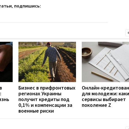
татьи, подпишись:
в
Бизнес в прифронтовых
Онлайн-кредитова
:
регионах Украины
для молодежи: как
изнь
получит кредиты под
сервисы выбирает
0,1% и компенсации за
поколение Z
военные риски