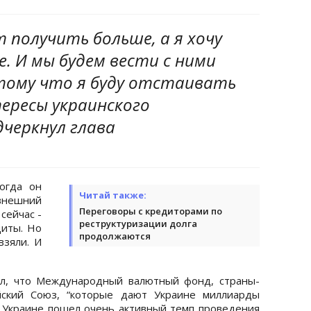
получить больше, а я хочу
. И мы будем вести с ними
отому что я буду отстаивать
ересы украинского
дчеркнул глава
огда он
Читай также:
внешний
Переговоры с кредиторами по
сейчас -
реструктуризации долга
диты. Но
продолжаются
взяли. И
ил, что Международный валютный фонд, страны-
йский Союз, “которые дают Украине миллиарды
 в Украине пошел очень активный темп проведения