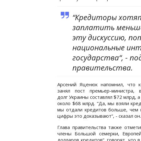
“Кредиторы хотят 
заплатить меньше
эту дискуссию, п
национальные инт
государства“, - по
правительства.
Арсений Яценюк напомнил, что к
занял пост премьер-министра, 
долг Украины составлял $72 млрд, а 
около $68 млрд. “Да, мы взяли кре
мы отдали кредитов больше, чем 
цифры это доказывают“, - сказал он.
Глава правительства также отмет
члены Большой семерки, Европе
долларов кредитов“, говорят, что