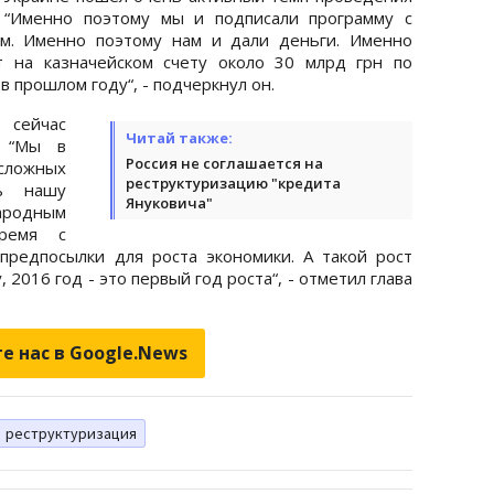
 “Именно поэтому мы и подписали программу с
. Именно поэтому нам и дали деньги. Именно
т на казначейском счету около 30 млрд грн по
в прошлом году“, - подчеркнул он.
 сейчас
Читай также:
. “Мы в
Россия не соглашается на
сложных
реструктуризацию "кредита
ь нашу
Януковича"
ародным
ремя с
предпосылки для роста экономики. А такой рост
 2016 год - это первый год роста“, - отметил глава
е нас в Google.News
реструктуризация