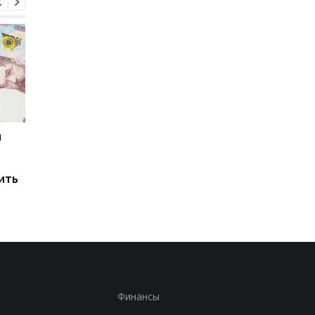
и
Мировые запасы
Остановка морского
топлива почти
коридора может
исчерпаны: эксперт
привести к снижени
ить
предупредил о рисках
производства
для Украины
железной руды
Финансы