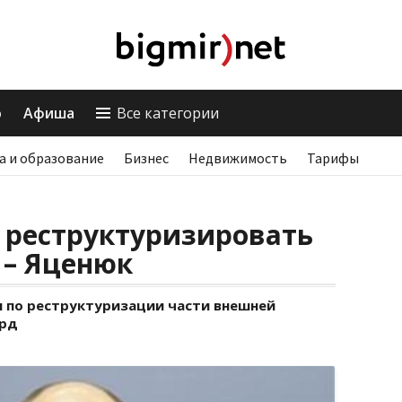
о
Афиша
Все категории
а и образование
Бизнес
Недвижимость
Тарифы
 реструктуризировать
 – Яценюк
ы по реструктуризации части внешней
лрд