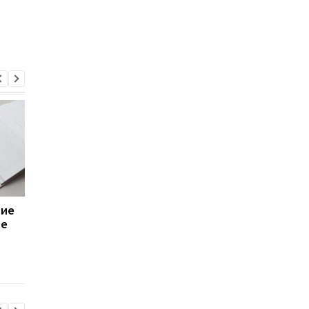
ние
Проблемных кредитов в
Украина и ЕС обсуди
ие
банках становится
будущее режима
меньше
временной защиты 
украинских беженц