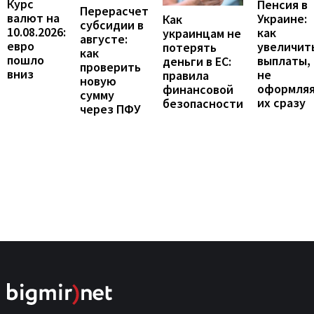
Курс
Пенсия в
Перерасчет
валют на
Украине:
Как
субсидии в
10.08.2026:
как
украинцам не
августе:
евро
увеличит
потерять
как
пошло
выплаты,
деньги в ЕС:
проверить
вниз
не
правила
новую
оформля
финансовой
сумму
их сразу
безопасности
через ПФУ