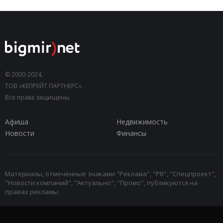
© 2000-2024,
ТОВ «КЕПРЕЙТ ПАРТНЕРС».
Все права защищены.
Афиша
Недвижимость
Новости
Финансы
Материалы, отмеченные знаками "Реклама", "PR", "Спецпроект",
"Новости компаний", "Актуально", "Промо", публикуются на
правах рекламы.