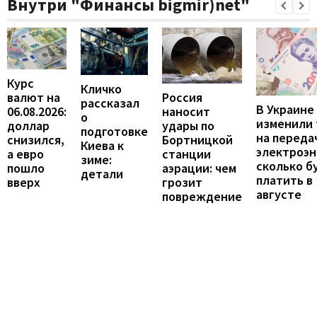
Внутри "Финансы bigmir)net"
Курс
Кличко
валют на
Россия
рассказал
В Украине
06.08.2026:
наносит
о
изменили
доллар
удары по
подготовке
на переда
снизился,
Бортницкой
Киева к
электроэн
а евро
станции
зиме:
сколько б
пошло
аэрации: чем
детали
платить в
вверх
грозит
августе
повреждение