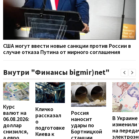
США могут ввести новые санкции против России в
случае отказа Путина от мирного соглашения
Внутри "Финансы bigmir)net"
Курс
Кличко
валют на
Россия
рассказал
В Украине
06.08.2026:
наносит
о
изменили
доллар
удары по
подготовке
на переда
снизился,
Бортницкой
Киева к
электроэн
а евро
станции