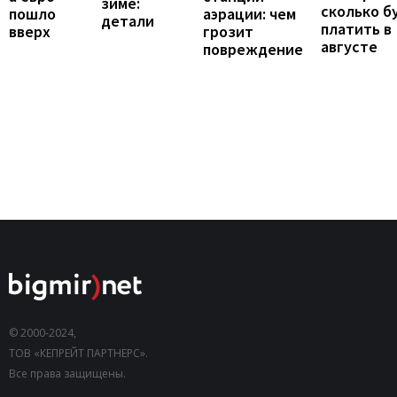
зиме:
сколько б
пошло
аэрации: чем
детали
платить в
вверх
грозит
августе
повреждение
© 2000-2024,
ТОВ «КЕПРЕЙТ ПАРТНЕРС».
Все права защищены.