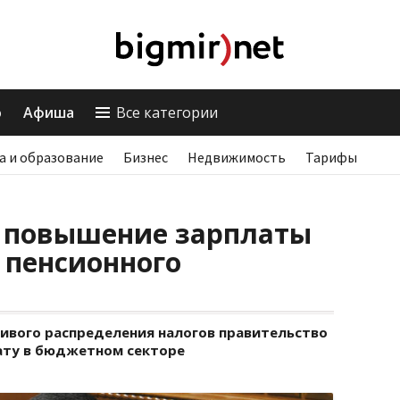
о
Афиша
Все категории
а и образование
Бизнес
Недвижимость
Тарифы
 повышение зарплаты
 пенсионного
ливого распределения налогов правительство
ату в бюджетном секторе