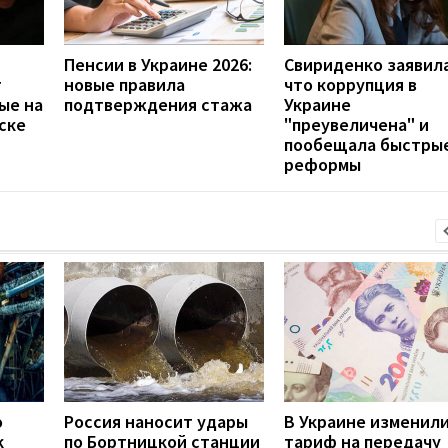
Пенсии в Украине 2026:
Свириденко заявила
т
новые правила
что коррупция в
ые на
подтверждения стажа
Украине
иске
"преувеличена" и
пообещала быстры
реформы
о
Россия наносит удары
В Украине изменил
к
по Бортницкой станции
тариф на передачу