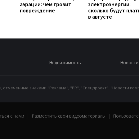
аэрации: чем грозит
электроэнергии:
повреждение
сколько будут плат
в августе
Недвижимость
Новости
 отмеченные знаками "Реклама", "PR", "Спецпроект", "Новости комп
ться с нами
|
Разместить свои видеоматериалы
|
Пользовате