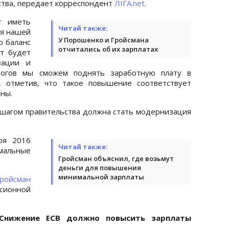
ства, передает корреспондент
ЛІГА.net
.
т иметь
Читай также:
ля нашей
У Порошенко и Гройсмана
о баланс
отчитались об их зарплатах
т будет
зации и
алогов мы сможем поднять заработную плату в
, отметив, что такое повышение соответствует
ны.
шагом правительства должна стать модернизация
ря 2016
Читай также:
имальные
Гройсман объяснил, где возьмут
деньги для повышения
минимальной зарплаты
ройсман
ионной
Снижение ЕСВ должно повысить зарплаты