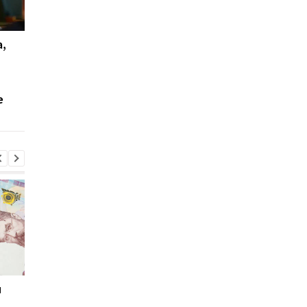
,
Украинцам со средней
Некоторые периоды
зарплатой стоит
засчитают в стаж:
готовиться к меньшим
разъяснение
пенсионным выплатам
Пенсионного фонда
е
и
Мировые запасы
Остановка морского
топлива почти
коридора может