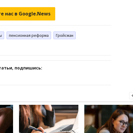
е нас в Google.News
ы
пенсионная реформа
Гройсман
татьи, подпишись: