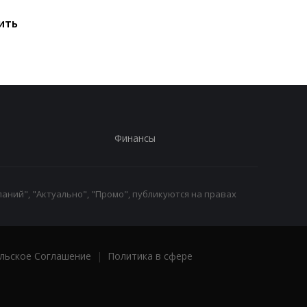
исчерпаны: эксперт
привести к снижени
ить
предупредил о рисках
производства
для Украины
железной руды
Финансы
аний", "Актуально", "Промо", публикуются на правах
льское Соглашение
|
Политика в сфере